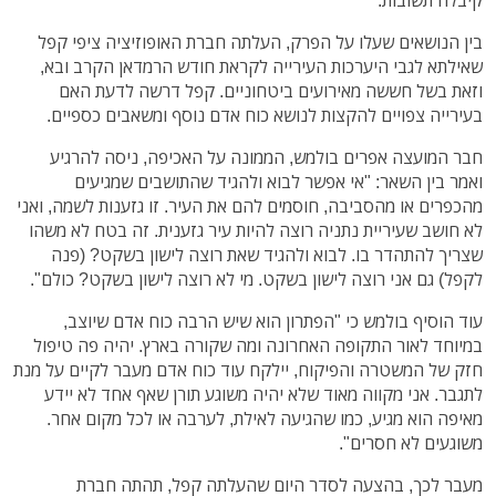
קיבלה תשובות.
בין הנושאים שעלו על הפרק, העלתה חברת האופוזיציה ציפי קפל
שאילתא לגבי היערכות העירייה לקראת חודש הרמדאן הקרב ובא,
וזאת בשל חששה מאירועים ביטחוניים. קפל דרשה לדעת האם
בעירייה צפויים להקצות לנושא כוח אדם נוסף ומשאבים כספיים.
חבר המועצה אפרים בולמש, הממונה על האכיפה, ניסה להרגיע
ואמר בין השאר: "אי אפשר לבוא ולהגיד שהתושבים שמגיעים
מהכפרים או מהסביבה, חוסמים להם את העיר. זו גזענות לשמה, ואני
לא חושב שעיריית נתניה רוצה להיות עיר גזענית. זה בטח לא משהו
שצריך להתהדר בו. לבוא ולהגיד שאת רוצה לישון בשקט? (פנה
לקפל) גם אני רוצה לישון בשקט. מי לא רוצה לישון בשקט? כולם".
עוד הוסיף בולמש כי "הפתרון הוא שיש הרבה כוח אדם שיוצב,
במיוחד לאור התקופה האחרונה ומה שקורה בארץ. יהיה פה טיפול
חזק של המשטרה והפיקוח, יילקח עוד כוח אדם מעבר לקיים על מנת
לתגבר. אני מקווה מאוד שלא יהיה משוגע תורן שאף אחד לא יידע
מאיפה הוא מגיע, כמו שהגיעה לאילת, לערבה או לכל מקום אחר.
משוגעים לא חסרים".
מעבר לכך, בהצעה לסדר היום שהעלתה קפל, תהתה חברת