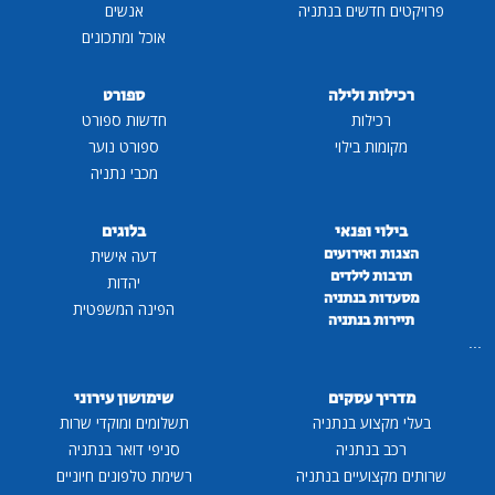
פרויקטים חדשים בנתניה
אנשים
אוכל ומתכונים
רכילות ולילה
ספורט
רכילות
חדשות ספורט
מקומות בילוי
ספורט נוער
מכבי נתניה
בילוי ופנאי
בלוגים
הצגות ואירועים
דעה אישית
תרבות לילדים
יהדות
מסעדות בנתניה
הפינה המשפטית
תיירות בנתניה
...
מדריך עסקים
שימושון עירוני
בעלי מקצוע בנתניה
תשלומים ומוקדי שרות
רכב בנתניה
סניפי דואר בנתניה
שרותים מקצועיים בנתניה
רשימת טלפונים חיוניים