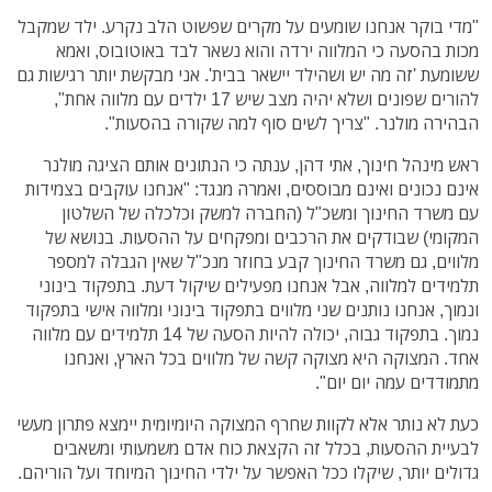
"מדי בוקר אנחנו שומעים על מקרים שפשוט הלב נקרע. ילד שמקבל
מכות בהסעה כי המלווה ירדה והוא נשאר לבד באוטובוס, ואמא
ששומעת 'זה מה יש ושהילד יישאר בבית'. אני מבקשת יותר רגישות גם
להורים שפונים ושלא יהיה מצב שיש 17 ילדים עם מלווה אחת",
הבהירה מולנר. "צריך לשים סוף למה שקורה בהסעות".
ראש מינהל חינוך, אתי דהן, ענתה כי הנתונים אותם הציגה מולנר
אינם נכונים ואינם מבוססים, ואמרה מנגד: "אנחנו עוקבים בצמידות
עם משרד החינוך ומשכ"ל (החברה למשק וכלכלה של השלטון
המקומי) שבודקים את הרכבים ומפקחים על ההסעות. בנושא של
מלווים, גם משרד החינוך קבע בחוזר מנכ"ל שאין הגבלה למספר
תלמידים למלווה, אבל אנחנו מפעילים שיקול דעת. בתפקוד בינוני
ונמוך, אנחנו נותנים שני מלווים בתפקוד בינוני ומלווה אישי בתפקוד
נמוך. בתפקוד גבוה, יכולה להיות הסעה של 14 תלמידים עם מלווה
אחד. המצוקה היא מצוקה קשה של מלווים בכל הארץ, ואנחנו
מתמודדים עמה יום יום".
כעת לא נותר אלא לקוות שחרף המצוקה היומיומית יימצא פתרון מעשי
לבעיית ההסעות, בכלל זה הקצאת כוח אדם משמעותי ומשאבים
גדולים יותר, שיקלו ככל האפשר על ילדי החינוך המיוחד ועל הוריהם.