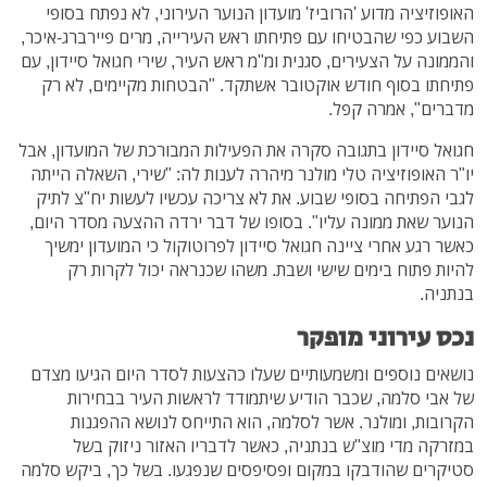
האופוזיציה מדוע 'הרוביז' מועדון הנוער העירוני, לא נפתח בסופי
השבוע כפי שהבטיחו עם פתיחתו ראש העירייה, מרים פיירברג-איכר,
והממונה על הצעירים, סגנית ומ"מ ראש העיר, שירי חגואל סיידון, עם
פתיחתו בסוף חודש אוקטובר אשתקד. "הבטחות מקיימים, לא רק
מדברים", אמרה קפל.
חגואל סיידון בתגובה סקרה את הפעילות המבורכת של המועדון, אבל
יו"ר האופוזיציה טלי מולנר מיהרה לענות לה: "שירי, השאלה הייתה
לגבי הפתיחה בסופי שבוע. את לא צריכה עכשיו לעשות יח"צ לתיק
הנוער שאת ממונה עליו". בסופו של דבר ירדה ההצעה מסדר היום,
כאשר רגע אחרי ציינה חגואל סיידון לפרוטוקול כי המועדון ימשיך
להיות פתוח בימים שישי ושבת. משהו שכנראה יכול לקרות רק
בנתניה.
נכס עירוני מופקר
נושאים נוספים ומשמעותיים שעלו כהצעות לסדר היום הגיעו מצדם
של אבי סלמה, שכבר הודיע שיתמודד לראשות העיר בבחירות
הקרובות, ומולנר. אשר לסלמה, הוא התייחס לנושא ההפגנות
במזרקה מדי מוצ"ש בנתניה, כאשר לדבריו האזור ניזוק בשל
סטיקרים שהודבקו במקום ופסיפסים שנפגעו. בשל כך, ביקש סלמה