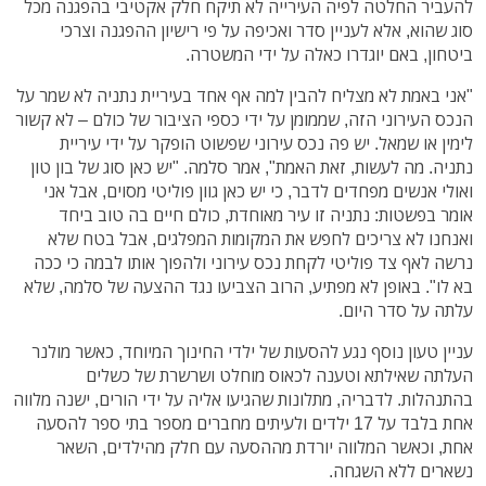
להעביר החלטה לפיה העירייה לא תיקח חלק אקטיבי בהפגנה מכל
סוג שהוא, אלא לעניין סדר ואכיפה על פי רישיון ההפגנה וצרכי
ביטחון, באם יוגדרו כאלה על ידי המשטרה.
"אני באמת לא מצליח להבין למה אף אחד בעיריית נתניה לא שמר על
הנכס העירוני הזה, שממומן על ידי כספי הציבור של כולם – לא קשור
לימין או שמאל. יש פה נכס עירוני שפשוט הופקר על ידי עיריית
נתניה. מה לעשות, זאת האמת", אמר סלמה. "יש כאן סוג של בון טון
ואולי אנשים מפחדים לדבר, כי יש כאן גוון פוליטי מסוים, אבל אני
אומר בפשטות: נתניה זו עיר מאוחדת, כולם חיים בה טוב ביחד
ואנחנו לא צריכים לחפש את המקומות המפלגים, אבל בטח שלא
נרשה לאף צד פוליטי לקחת נכס עירוני ולהפוך אותו לבמה כי ככה
בא לו". באופן לא מפתיע, הרוב הצביעו נגד ההצעה של סלמה, שלא
עלתה על סדר היום.
עניין טעון נוסף נגע להסעות של ילדי החינוך המיוחד, כאשר מולנר
העלתה שאילתא וטענה לכאוס מוחלט ושרשרת של כשלים
בהתנהלות. לדבריה, מתלונות שהגיעו אליה על ידי הורים, ישנה מלווה
אחת בלבד על 17 ילדים ולעיתים מחברים מספר בתי ספר להסעה
אחת, וכאשר המלווה יורדת מההסעה עם חלק מהילדים, השאר
נשארים ללא השגחה.