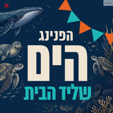
×
פרסומת