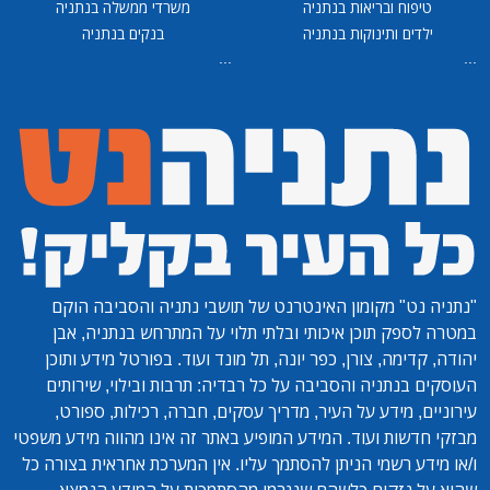
טיפוח ובריאות בנתניה
משרדי ממשלה בנתניה
ילדים ותינוקות בנתניה
בנקים בנתניה
...
...
"נתניה נט"
מקומון האינטרנט של תושבי נתניה והסביבה הוקם
במטרה לספק תוכן איכותי ובלתי תלוי על המתרחש בנתניה, אבן
יהודה, קדימה, צורן, כפר יונה, תל מונד ועוד. בפורטל מידע ותוכן
העוסקים בנתניה והסביבה על כל רבדיה: תרבות ובילוי, שירותים
עירוניים, מידע על העיר, מדריך עסקים, חברה, רכילות, ספורט,
מבזקי חדשות ועוד. המידע המופיע באתר זה אינו מהווה מידע משפטי
ו/או מידע רשמי הניתן להסתמך עליו. אין המערכת אחראית בצורה כל
שהיא על נזקים כלשהם שנגרמו מהסתמכות על המידע הנמצא