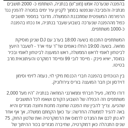
בהפגנה שנערכה אמש (מוצ"ש) בנתניה, השתתפו כ- 2000 תושבים
מנתניה והסביבה שנפגשו בסמוך לקניון עיר ימים במטרה להפגין נגד
הרפורמה המשפטית שמתכננת הממשלה. מדובר במספר תושבים
כפול מההפגנה שנערכה בשבוע שעבר בנתניה, אז נכחו בהפגנה
כ-1000 משתתפים.
המשתתפים התכנסו בשעה 18:00 בערב עם DJ שניגן מוסיקת
מחאה. בשעה 19:00 החלו נאומים שד"ר עוזי ארד - לשעבר היועץ
לביטחון לאומי לראש הממשלה, ראש המועצה לביטחון לאומי ובכיר
במוסד, יאיא פינק - מייסד לובי 99 ומייסד דמוקרט והעיתונאית מרב
בטיטו.
בין הנוכחים בהפגנה חברי הכנסת מיקי לוי, נעמה לזימי וסימון
דוידסון וכן חבר המועצה בוריס צירולוניק.
דודו סלמה, פעיל חברתי וממארגני המחאה בנתניה "היו מעל 2,000
משתתפים וזה הכפלה של השבוע הקודם ושאפו לכל התושבים
שהגיעו. צריך להבין שזו הפגנה שחוצה מחנות וחוצה מגזרים והיא
באה להגיד לממשלה החדשה: עד כאן! הקמתם ממשלה, אך אף אחד
לא נתן לכם את המנדט לרמוס את הדמוקרטיה ואת שלטון החוק. 75
שנים התנהלה כאן דמוקרטיה, שחיברה מגזרים בכור ההיתוך של