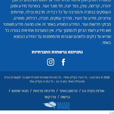
יהודה, קדימה, צורן, כפר יונה, תל מונד ועוד. בפורטל מידע ותוכן
העוסקים בנתניה והסביבה על כל רבדיה: תרבות ובילוי, שירותים
עירוניים, מידע על העיר, מדריך עסקים, חברה, רכילות, ספורט,
מבזקי חדשות ועוד. המידע המופיע באתר זה אינו מהווה מידע משפטי
ו/או מידע רשמי הניתן להסתמך עליו. אין המערכת אחראית בצורה כל
שהיא על נזקים כלשהם שנגרמו מהסתמכות על המידע הנמצא
באתר.
נתניהנט ברשתות החברתיות
2026 © נתניהנט - כל העיר בקליק אחד! - כל הזכויות שמורות לחברת לשם בר תקשורת בע"מ
מפעילת האתר נתניה נט - כל נתניה בקליק אחד
/
/
/
/
אודות נתניה נט
פרסום באתר
מדיניות פרטיות
תנאי שימוש
/
נגישות
צרו קשר