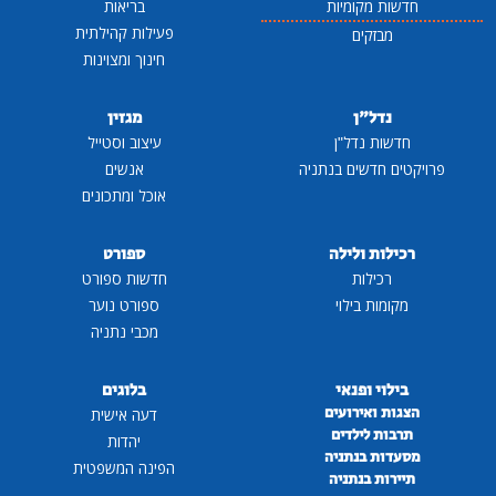
חדשות מקומיות
בריאות
פעילות קהילתית
מבזקים
חינוך ומצוינות
נדל"ן
מגזין
חדשות נדל"ן
עיצוב וסטייל
פרויקטים חדשים בנתניה
אנשים
אוכל ומתכונים
רכילות ולילה
ספורט
רכילות
חדשות ספורט
מקומות בילוי
ספורט נוער
מכבי נתניה
בילוי ופנאי
בלוגים
הצגות ואירועים
דעה אישית
תרבות לילדים
יהדות
מסעדות בנתניה
הפינה המשפטית
תיירות בנתניה