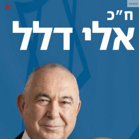
×
פרסומת