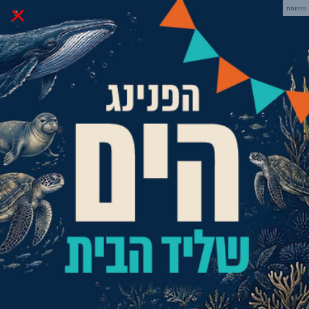
×
פרסומת