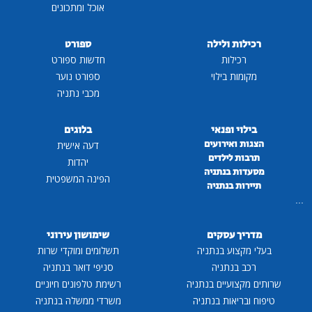
אוכל ומתכונים
רכילות ולילה
ספורט
רכילות
חדשות ספורט
מקומות בילוי
ספורט נוער
מכבי נתניה
בילוי ופנאי
בלוגים
הצגות ואירועים
דעה אישית
תרבות לילדים
יהדות
מסעדות בנתניה
הפינה המשפטית
תיירות בנתניה
...
מדריך עסקים
שימושון עירוני
בעלי מקצוע בנתניה
תשלומים ומוקדי שרות
רכב בנתניה
סניפי דואר בנתניה
שרותים מקצועיים בנתניה
רשימת טלפונים חיוניים
טיפוח ובריאות בנתניה
משרדי ממשלה בנתניה