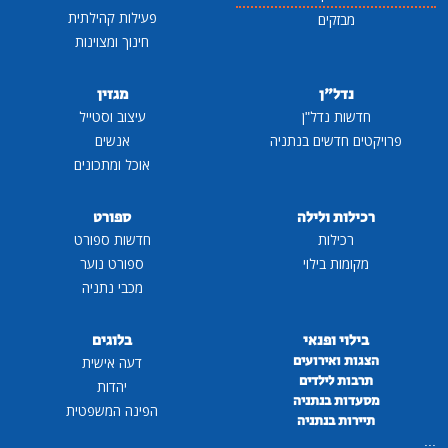
פעילות קהילתית
מבזקים
חינוך ומצוינות
נדל"ן
מגזין
חדשות נדל"ן
עיצוב וסטייל
פרויקטים חדשים בנתניה
אנשים
אוכל ומתכונים
רכילות ולילה
ספורט
רכילות
חדשות ספורט
מקומות בילוי
ספורט נוער
מכבי נתניה
בילוי ופנאי
בלוגים
הצגות ואירועים
דעה אישית
תרבות לילדים
יהדות
מסעדות בנתניה
הפינה המשפטית
תיירות בנתניה
...