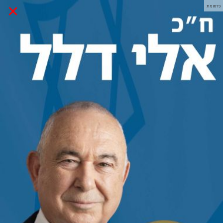
×
פרסומת