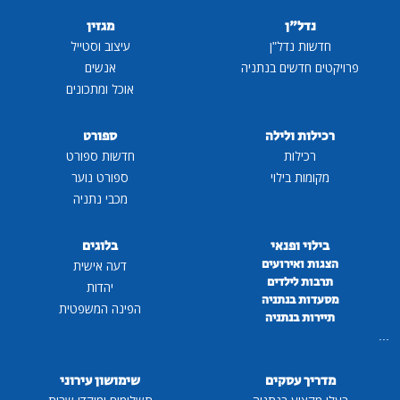
נדל"ן
מגזין
חדשות נדל"ן
עיצוב וסטייל
פרויקטים חדשים בנתניה
אנשים
אוכל ומתכונים
רכילות ולילה
ספורט
רכילות
חדשות ספורט
מקומות בילוי
ספורט נוער
מכבי נתניה
בילוי ופנאי
בלוגים
הצגות ואירועים
דעה אישית
תרבות לילדים
יהדות
מסעדות בנתניה
הפינה המשפטית
תיירות בנתניה
...
מדריך עסקים
שימושון עירוני