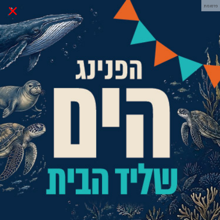
×
פרסומת