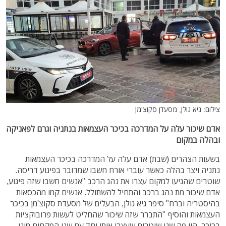
צילום: גיא גולן, מסעדן סקוצ'מן
אדם שיכור עלה על המדרכה בכיכר העצמאות בנתניה וגרם לפאניקה
ובהלה במקום
בשעות הצהרים (שבת) אדם עלה על המדרכה בכיכר העצמאות
נתניה ויצר בהלה כאשר עוברי אורח חשבו שמדובר בפיגוע דריסה.
שוטרים שהגיעו למקום עצרו את נהג הרכב "אנשים חשבו שזה פיגוע,
אדם שיכור מת נהג ברכב והתחיל להשתולל. אנשים קמו מהכסאות
בהיסטריה וברח" סיפר גיא גולן, הבעלים של מסעדת סקוצ'מן בכיכר
העצמאות והוסיף "התברר שזה שיכור שהחליט לעשות פרובוקציות
בכיכר. היו פה שני שוטרים שעצרו אותו יחד עם שני הפקחים מוני