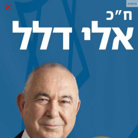
×
פרסומת