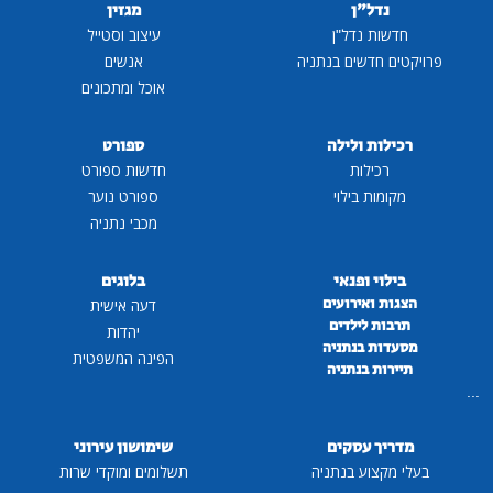
נדל"ן
מגזין
חדשות נדל"ן
עיצוב וסטייל
פרויקטים חדשים בנתניה
אנשים
אוכל ומתכונים
רכילות ולילה
ספורט
רכילות
חדשות ספורט
מקומות בילוי
ספורט נוער
מכבי נתניה
בילוי ופנאי
בלוגים
הצגות ואירועים
דעה אישית
תרבות לילדים
יהדות
מסעדות בנתניה
הפינה המשפטית
תיירות בנתניה
...
מדריך עסקים
שימושון עירוני
בעלי מקצוע בנתניה
תשלומים ומוקדי שרות