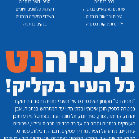
רכב בנתניה
סניפי דואר בנתניה
שרותים מקצועיים בנתניה
רשימת טלפונים חיוניים
טיפוח ובריאות בנתניה
משרדי ממשלה בנתניה
ילדים ותינוקות בנתניה
בנקים בנתניה
...
...
"נתניה נט"
מקומון האינטרנט של תושבי נתניה והסביבה הוקם
במטרה לספק תוכן איכותי ובלתי תלוי על המתרחש בנתניה, אבן
יהודה, קדימה, צורן, כפר יונה, תל מונד ועוד. בפורטל מידע ותוכן
העוסקים בנתניה והסביבה על כל רבדיה: תרבות ובילוי, שירותים
עירוניים, מידע על העיר, מדריך עסקים, חברה, רכילות, ספורט,
מבזקי חדשות ועוד. המידע המופיע באתר זה אינו מהווה מידע משפטי