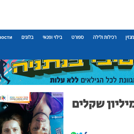
מגזין
רכילות ולילה
ספורט
בילוי ופנאי
בלוגים
вости
פרסומת
יליון שקלים