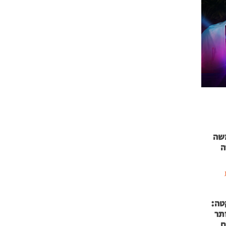
 71 נמשה
ה
טה:
 53 אותר
ם