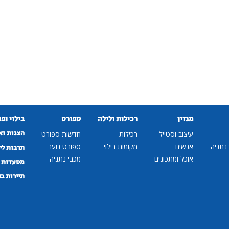
מגזין
רכילות ולילה
ספורט
בילוי ופ
הצגות וא
עיצוב וסטייל
רכילות
חדשות ספורט
נתניה
אנשים
מקומות בילוי
ספורט נוער
תרבות לי
אוכל ומתכונים
מכבי נתניה
מסעדות ב
תיירות ב
...