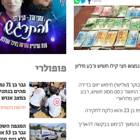
שיתוף
פופולרי
צאו חצי קילו חשיש ורבע מיליון
גבר בן
קר (שלישי) חיפוש יזום בדירה
מהים בנתני
 החשוד כסם מסוג חשיש, רבע
במצב אנוש
חדשות מקומיות
בתום החיפוש עצרו הבלשים את החשוד - נתין זר מצרפת בן 23 והוא נלקח לחקירה
 בהמשך לבימש בבקשה להאריך
המגפה השק
גבר בן
ללא רוח חיי