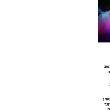
 71 נמשה
ה
טה:
 53 אותר
ם