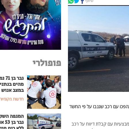
שיתוף
פופולרי
גבר בן
מהים בנתני
במצב אנוש
חדשות מקומיות
פכו עם רכב שגנבו על פי החשד
המגפה השק
גבר בן
צעיות עם קבלת דיווח על רכב
ללא רוח חיי