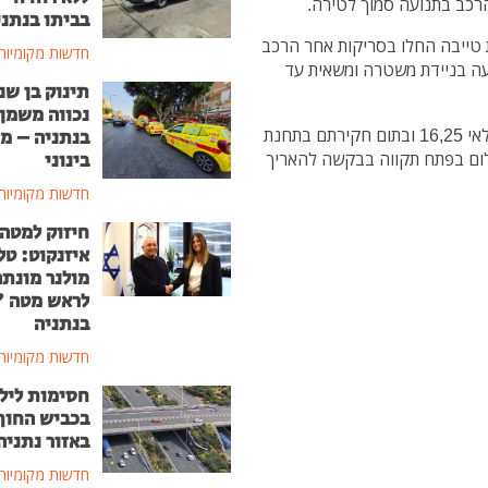
רכב בתנועה סמוך לטירה.
בביתו בנתני
 טייבה החלו בסריקות אחר הרכב
חדשות מקומיות
עה בניידת משטרה ומשאית עד
תינוק בן שנ
נכווה משמן
השוטרים עצרו את שני החשודים - תושבי טול כרם בגילאי 16,25 ובתום חקירתם בתחנת
בנתניה – מ
לום בפתח תקווה בבקשה להאריך
בינוני
חדשות מקומיות
חיזוק למטה
איזנקוט: טל
מולנר מונת
לראש מטה 
בנתניה
חדשות מקומיות
חסימות ליל
בכביש החוף
באזור נתניה
חדשות מקומיות