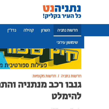
חדשות נתניה
השרון
קהילה
נדל"ן
שימושון עירוני
פרסומת
חדשות נתניה
חדשות מקומיות
גנבו רכב מנתניה והת
להימלט