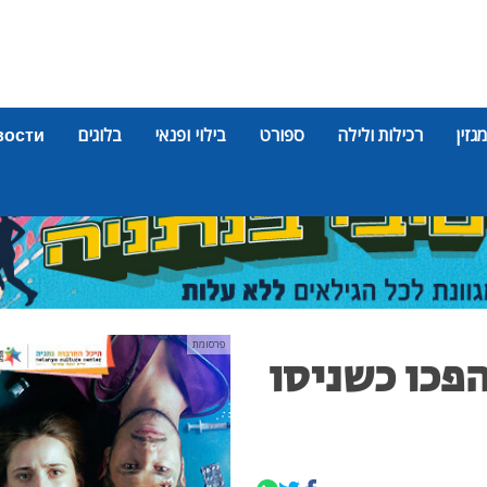
מגזין
רכילות ולילה
ספורט
בילוי ופנאי
בלוגים
вости
פרסומת
הפכו כשניסו