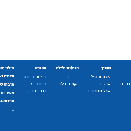
מגזין
רכילות ולילה
ספורט
בילוי ופ
הצגות וא
עיצוב וסטייל
רכילות
חדשות ספורט
נתניה
אנשים
מקומות בילוי
ספורט נוער
תרבות לי
אוכל ומתכונים
מכבי נתניה
מסעדות ב
תיירות ב
...