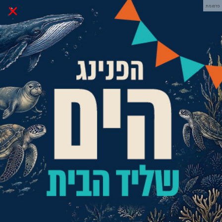
×
פרסומת