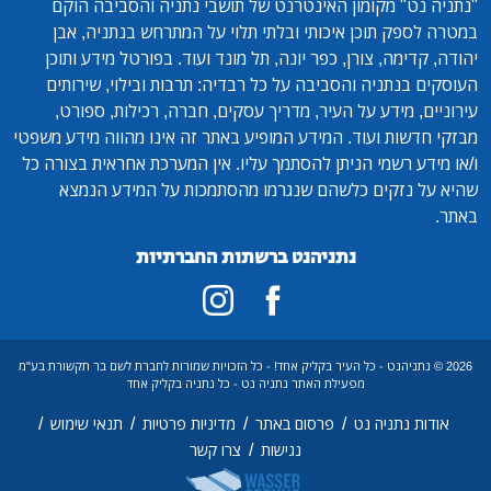
"נתניה נט"
מקומון האינטרנט של תושבי נתניה והסביבה הוקם
במטרה לספק תוכן איכותי ובלתי תלוי על המתרחש בנתניה, אבן
יהודה, קדימה, צורן, כפר יונה, תל מונד ועוד. בפורטל מידע ותוכן
העוסקים בנתניה והסביבה על כל רבדיה: תרבות ובילוי, שירותים
עירוניים, מידע על העיר, מדריך עסקים, חברה, רכילות, ספורט,
מבזקי חדשות ועוד. המידע המופיע באתר זה אינו מהווה מידע משפטי
ו/או מידע רשמי הניתן להסתמך עליו. אין המערכת אחראית בצורה כל
שהיא על נזקים כלשהם שנגרמו מהסתמכות על המידע הנמצא
באתר.
נתניהנט ברשתות החברתיות
2026 © נתניהנט - כל העיר בקליק אחד! - כל הזכויות שמורות לחברת לשם בר תקשורת בע"מ
מפעילת האתר נתניה נט - כל נתניה בקליק אחד
/
/
/
/
אודות נתניה נט
פרסום באתר
מדיניות פרטיות
תנאי שימוש
/
נגישות
צרו קשר