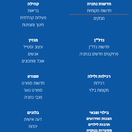
חדשות נתניה
קהילה
חדשות מקומיות
בריאות
פעילות קהילתית
מבזקים
חינוך ומצוינות
נדל"ן
מגזין
חדשות נדל"ן
עיצוב וסטייל
פרויקטים חדשים בנתניה
אנשים
אוכל ומתכונים
רכילות ולילה
ספורט
רכילות
חדשות ספורט
מקומות בילוי
ספורט נוער
מכבי נתניה
בילוי ופנאי
בלוגים
הצגות ואירועים
דעה אישית
תרבות לילדים
יהדות
מסעדות בנתניה