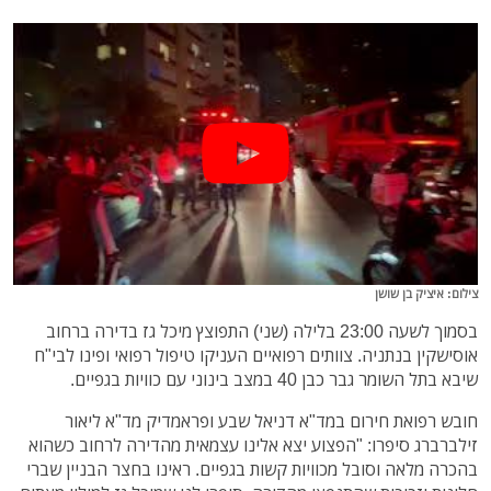
צילום: איציק בן שושן
בסמוך לשעה 23:00 בלילה (שני) התפוצץ מיכל גז בדירה ברחוב
אוסישקין בנתניה. צוותים רפואיים העניקו טיפול רפואי ופינו לבי"ח
שיבא בתל השומר גבר כבן 40 במצב בינוני עם כוויות בגפיים.
חובש רפואת חירום במד"א דניאל שבע ופראמדיק מד"א ליאור
זילברברג סיפרו: "הפצוע יצא אלינו עצמאית מהדירה לרחוב כשהוא
בהכרה מלאה וסובל מכוויות קשות בגפיים. ראינו בחצר הבניין שברי