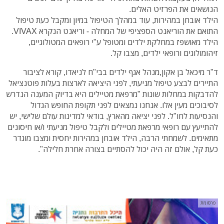
הנושאים את הפרזיט האלים.
הילד אובחן במהירות, עוד במהלך הטיפול במיון ומקבל כעת טיפול
התואם את הוריאנט הספציפי של המחלה - וריאנט הנקרא VIVAX.
הילד מאושפז במחלקת ילדים ומטופל ע"י רופאים המטולוגיים,
זיהומולוגים ורופאי ילדים, מצבו קל.
ד"ר מיכאל בן אקון,מנהל אגף ילדים בבי"ח לניאדו, קורא לציבור
התיירים לבצע טיפול מניעתי, לפני היציאה לארצות בעלות פוטנציאל
להדבקות במחלות שונות "מרפאת מטיילים היא בדיוק המענה הנדרש
לסיבוכים מעין אלו. אנחנו נמצאים לפני תקופת החופש הגדול
והנסיעות לחו"ל. לפני יציאה מהארץ, בודאי למדינות עולם שלישי, יש
להתייעץ עם רופאי מרפאת מטיילים ולקבל טיפול מניעתי ו/או חיסונים
מתאימים. לשמחתי הרבה, הילד אובחן במהירות יחסית ומצבו מוגדר
כעת קל, אולם זה היה יכול להסתיים בצורה אחרת חלילה".
פרסומת