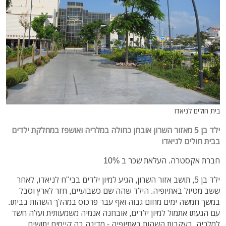
בית חולים לניאדו
ילד בן 5 מאזור השרון אובחן כחולה במלריה ואושפז במחלקת ילדים
בבית חולים לניאדו
חברת אקסטרה. העלאת שכר ב 10%
ילד בן 5, תושב אזור השרון, הגיע למיון ילדים בבי"ח לניאדו, לאחר
ששב מטיול באתיופיה. הילד שהה שם כשבועיים, חזר לארץ וסבל
במשך חמשה ימים מחום גבוה ואף עבר פרכוס במהלך השהות בביתו.
עם הגעתו אתמול למיון ילדים, אובחנה אנמיה משמעותית ועלה חשד
למלריה, בעקבות השהות באתיופיה - מדינה בה קיימים יתושים