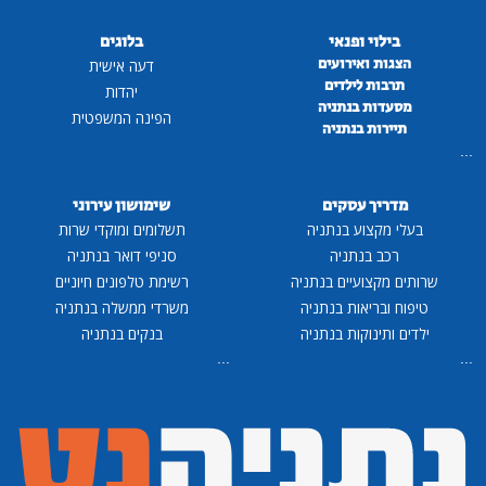
בילוי ופנאי
בלוגים
הצגות ואירועים
דעה אישית
תרבות לילדים
יהדות
מסעדות בנתניה
הפינה המשפטית
תיירות בנתניה
...
מדריך עסקים
שימושון עירוני
בעלי מקצוע בנתניה
תשלומים ומוקדי שרות
רכב בנתניה
סניפי דואר בנתניה
שרותים מקצועיים בנתניה
רשימת טלפונים חיוניים
טיפוח ובריאות בנתניה
משרדי ממשלה בנתניה
ילדים ותינוקות בנתניה
בנקים בנתניה
...
...