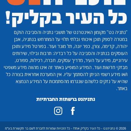
"נתניה נט"
מקומון האינטרנט של תושבי נתניה והסביבה הוקם
במטרה לספק תוכן איכותי ובלתי תלוי על המתרחש בנתניה, אבן
יהודה, קדימה, צורן, כפר יונה, תל מונד ועוד. בפורטל מידע ותוכן
העוסקים בנתניה והסביבה על כל רבדיה: תרבות ובילוי, שירותים
עירוניים, מידע על העיר, מדריך עסקים, חברה, רכילות, ספורט,
מבזקי חדשות ועוד. המידע המופיע באתר זה אינו מהווה מידע משפטי
ו/או מידע רשמי הניתן להסתמך עליו. אין המערכת אחראית בצורה כל
שהיא על נזקים כלשהם שנגרמו מהסתמכות על המידע הנמצא
באתר.
נתניהנט ברשתות החברתיות
2026 © נתניהנט - כל העיר בקליק אחד! - כל הזכויות שמורות לחברת לשם בר תקשורת בע"מ