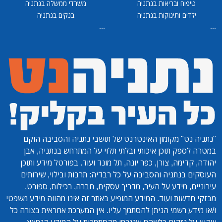
טיפוח ובריאות בנתניה
משרדי ממשלה בנתניה
ילדים ותינוקות בנתניה
בנקים בנתניה
...
...
"נתניה נט"
מקומון האינטרנט של תושבי נתניה והסביבה הוקם
במטרה לספק תוכן איכותי ובלתי תלוי על המתרחש בנתניה, אבן
יהודה, קדימה, צורן, כפר יונה, תל מונד ועוד. בפורטל מידע ותוכן
העוסקים בנתניה והסביבה על כל רבדיה: תרבות ובילוי, שירותים
עירוניים, מידע על העיר, מדריך עסקים, חברה, רכילות, ספורט,
מבזקי חדשות ועוד. המידע המופיע באתר זה אינו מהווה מידע משפטי
ו/או מידע רשמי הניתן להסתמך עליו. אין המערכת אחראית בצורה כל
שהיא על נזקים כלשהם שנגרמו מהסתמכות על המידע הנמצא