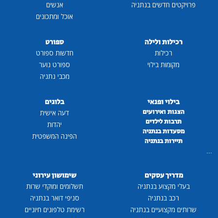
פרויקטים חדשים בנתניה
אנשים
אוכל ומתכונים
רכילות ולילה
ספורט
רכילות
חדשות ספורט
מקומות בילוי
ספורט נוער
מכבי נתניה
בילוי ופנאי
בלוגים
הצגות ואירועים
דעה אישית
תרבות לילדים
יהדות
מסעדות בנתניה
הפינה המשפטית
תיירות בנתניה
...
מדריך עסקים
שימושון עירוני
בעלי מקצוע בנתניה
תשלומים ומוקדי שרות
רכב בנתניה
סניפי דואר בנתניה
שרותים מקצועיים בנתניה
רשימת טלפונים חיוניים