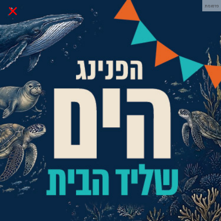
×
פרסומת