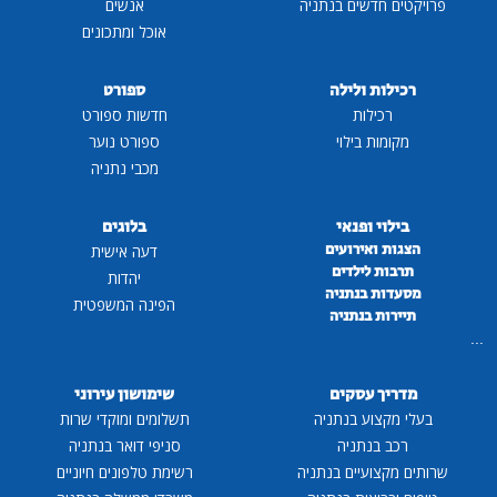
ים חדשים בנתניה
אנשים
אוכל ומתכונים
ילות ולילה
ספורט
רכילות
חדשות ספורט
קומות בילוי
ספורט נוער
מכבי נתניה
ילוי ופנאי
בלוגים
גות ואירועים
דעה אישית
רבות לילדים
יהדות
עדות בנתניה
הפינה המשפטית
ירות בנתניה
ריך עסקים
שימושון עירוני
 מקצוע בנתניה
תשלומים ומוקדי שרות
רכב בנתניה
סניפי דואר בנתניה
 מקצועיים בנתניה
רשימת טלפונים חיוניים