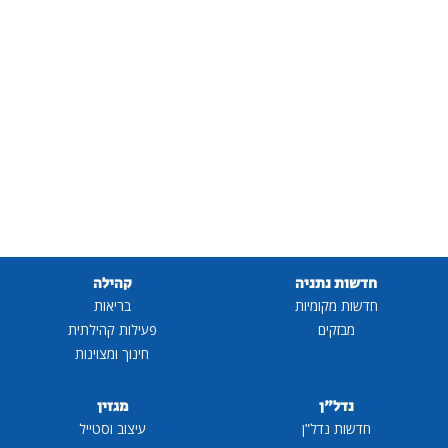
שות נתניה
קהילה
שות מקומיות
בריאות
מבזקים
פעילות קהילתית
חינוך ומצוינות
נדל"ן
מגזין
דשות נדל"ן
עיצוב וסטייל