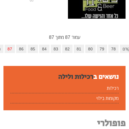
נט
עמוד 87 מתוך 87
79
80
81
82
83
84
85
86
87
הבא
סיום
ים ב
רכילות ולילה
בילוי
רי