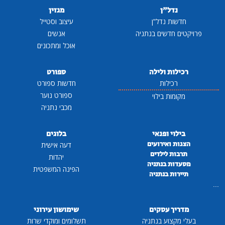
נדל"ן
מגזין
חדשות נדל"ן
עיצוב וסטייל
פרויקטים חדשים בנתניה
אנשים
אוכל ומתכונים
רכילות ולילה
ספורט
רכילות
חדשות ספורט
ספורט נוער
מקומות בילוי
מכבי נתניה
בילוי ופנאי
בלוגים
הצגות ואירועים
דעה אישית
תרבות לילדים
יהדות
מסעדות בנתניה
הפינה המשפטית
תיירות בנתניה
...
מדריך עסקים
שימושון עירוני
בעלי מקצוע בנתניה
תשלומים ומוקדי שרות