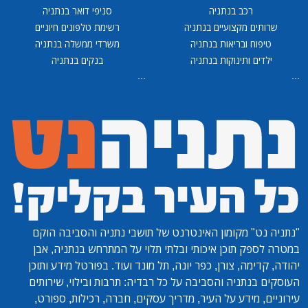
רכב בנתניה
סניפי דואר בנתניה
שרותים מקצועיים בנתניה
רשימת טלפונים חיוניים
טיפוח ובריאות בנתניה
משרדי ממשלה בנתניה
ילדים ותינוקות בנתניה
בנקים בנתניה
...
...
"נתניה נט"
מקומון האינטרנט של תושבי נתניה והסביבה הוקם
במטרה לספק תוכן איכותי ובלתי תלוי על המתרחש בנתניה, אבן
יהודה, קדימה, צורן, כפר יונה, תל מונד ועוד. בפורטל מידע ותוכן
העוסקים בנתניה והסביבה על כל רבדיה: תרבות ובילוי, שירותים
עירוניים, מידע על העיר, מדריך עסקים, חברה, רכילות, ספורט,