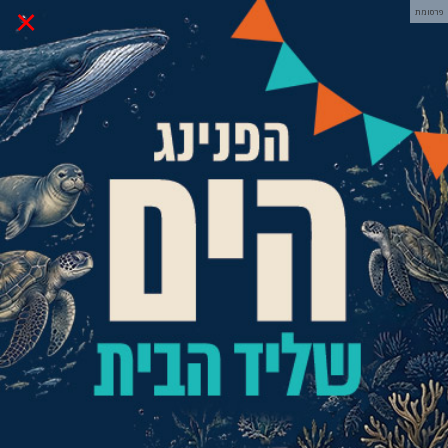
×
פרסומת