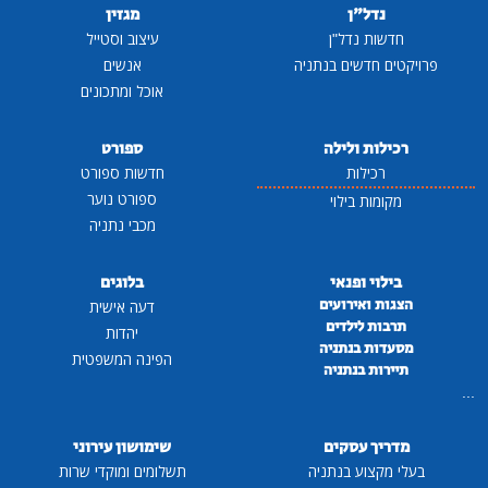
נדל"ן
מגזין
חדשות נדל"ן
עיצוב וסטייל
פרויקטים חדשים בנתניה
אנשים
אוכל ומתכונים
רכילות ולילה
ספורט
רכילות
חדשות ספורט
ספורט נוער
מקומות בילוי
מכבי נתניה
בילוי ופנאי
בלוגים
הצגות ואירועים
דעה אישית
תרבות לילדים
יהדות
מסעדות בנתניה
הפינה המשפטית
תיירות בנתניה
...
מדריך עסקים
שימושון עירוני
בעלי מקצוע בנתניה
תשלומים ומוקדי שרות