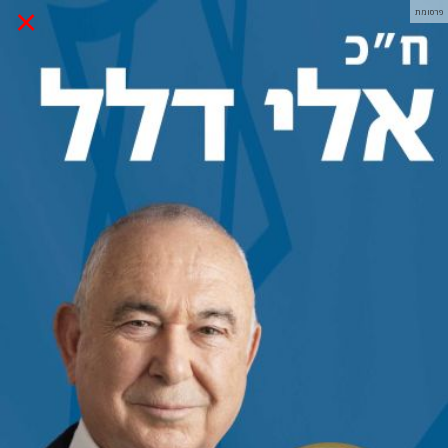
×
פרסומת