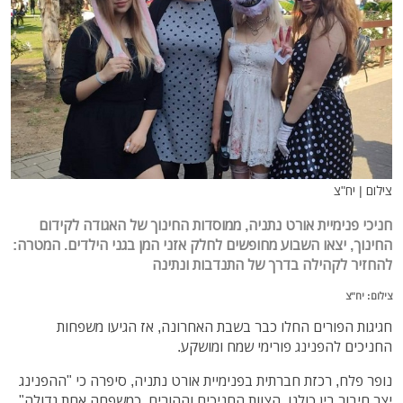
צילום | יח"צ
חניכי פנימיית אורט נתניה, ממוסדות החינוך של האגודה לקידום
החינוך, יצאו השבוע מחופשים לחלק אזני המן בגני הילדים. המטרה:
להחזיר לקהילה בדרך של התנדבות ונתינה
צילום: יח"צ
חגיגות הפורים החלו כבר בשבת האחרונה, אז הגיעו משפחות
החניכים להפנינג פורימי שמח ומושקע.
נופר פלח, רכזת חברתית בפנימיית אורט נתניה, סיפרה כי "ההפנינג
יצר חיבור בין כולנו, הצוות החניכים וההורים, כמשפחה אחת גדולה".