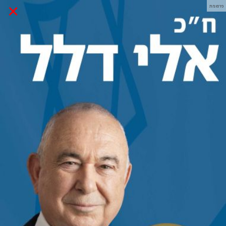
×
פרסומת