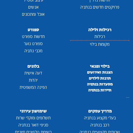
פרויקטים חדשים בנתניה
אנשים
אוכל ומתכונים
רכילות ולילה
ספורט
רכילות
חדשות ספורט
ספורט נוער
מקומות בילוי
מכבי נתניה
בילוי ופנאי
בלוגים
הצגות ואירועים
דעה אישית
תרבות לילדים
יהדות
מסעדות בנתניה
הפינה המשפטית
תיירות בנתניה
...
מדריך עסקים
שימושון עירוני
בעלי מקצוע בנתניה
תשלומים ומוקדי שרות
רכב בנתניה
סניפי דואר בנתניה
שרותים מקצועיים בנתניה
רשימת טלפונים חיוניים