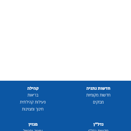
חדשות נתניה
קהילה
חדשות מקומיות
בריאות
מבזקים
פעילות קהילתית
חינוך ומצוינות
נדל"ן
מגזין
חדשות נדל"ן
עיצוב וסטייל