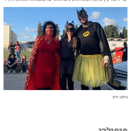
צילום: יח"צ