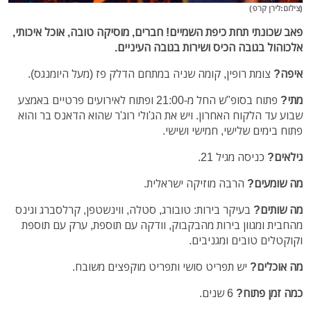
(צילום:לירן קרפ)
פאב שכונתי תחת כיפת השמיים! חברים, מוסיקה טובה, אוכל איכותי,
אלכוהול בגובה הכיס ושירות בגובה העיניים.
איפה?
צומת רופין, קומה שניה במתחם הדלק פז (מעל היומנגס).
מתי?
פתוח בסופ"ש החל מ-21:00 ופתוח לאירועים פרטיים באמצע
שבוע עד הלקוח האחרון. ויש את הג'ולי רוג'ר שהוא הדאנס בר והוא
פתוח בימים שלישי, חמישי ושישי.
גילאים?
כניסה מגיל 21.
מה שומעים?
הרבה מוזיקה ישראלית.
מה שותים?
בעיקר בירות: טובורג, סטלה, ווינשטפן, קרלסברג וגינס
מהחבית ומגוון בירות מהבקבוק, וודקה עם תוספת, ערק עם תוספת
וקוקטלים טובים ומגניבים.
מה אוכלים?
יש תפריט סושי ותפריט מוקפצים משובח.
כמה זמן פתוח?
6 שנים.