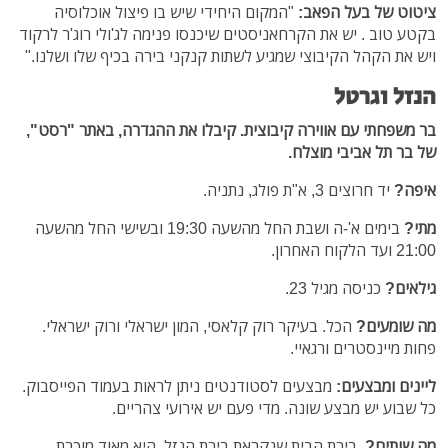
ציטוט של בעל הפאב:
"המקום היחידי שיש בו פיצול אוכלוסיה
בקטע טוב . יש את הקרחאניסטים שיכנסו פנימה לג'ולי רוג'ר לרקוד
ויש את הקהל הקיבוצי שמגיע לשתות קנקני בירה בכיף שלו ושלנו."
הנזל וגרטל
בר משפחתי עם אווירה קיבוצית. קיבלו את ההגדרה, באתר "רסט",
של בר תל אביבי מוצלח.
איפה?
יד חרוצים 3, א"ת פולג, נתניה.
מתי?
בימים א'-ה ושבת החל מהשעה 19:30 ובשישי החל מהשעה
21:00 ועד הלקוח האחרון.
גילאים?
כניסה מגיל 23.
מה שומעים?
הכל. בעיקר רוק קלאסי, המון ישראלי ורוק ישראלי.
פחות מיינסטרים ורגאיי.
ליינים ומבצעים:
מבצעים לסטודנטים ניתן לראות בעמוד הפייסבוק.
כל שבוע יש מבצע שונה. מדי פעם יש אירועי צהריים.
מה שותים?
בירת הבית שנקראת בירת הנזל, היא מאוד מוכרת