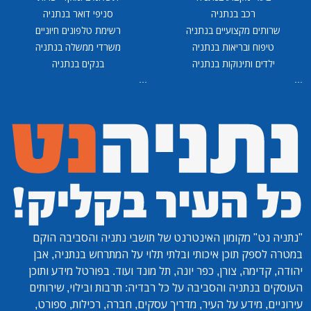
רכב בנתניה
סניפי דואר בנתניה
שרותים מקצועיים בנתניה
רשימת טלפונים חיוניים
טיפוח ובריאות בנתניה
משרדי ממשלה בנתניה
ילדים ותינוקות בנתניה
בנקים בנתניה
...
...
"נתניה נט"
מקומון האינטרנט של תושבי נתניה והסביבה הוקם
במטרה לספק תוכן איכותי ובלתי תלוי על המתרחש בנתניה, אבן
יהודה, קדימה, צורן, כפר יונה, תל מונד ועוד. בפורטל מידע ותוכן
העוסקים בנתניה והסביבה על כל רבדיה: תרבות ובילוי, שירותים
עירוניים, מידע על העיר, מדריך עסקים, חברה, רכילות, ספורט,