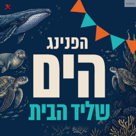
×
פרסומת