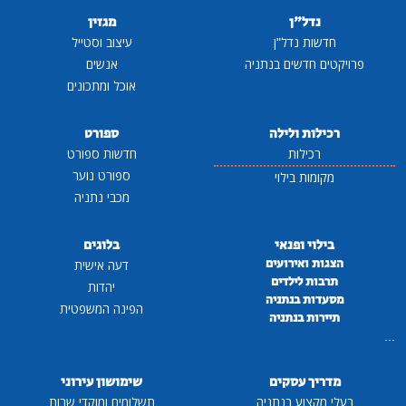
נדל"ן
מגזין
חדשות נדל"ן
עיצוב וסטייל
פרויקטים חדשים בנתניה
אנשים
אוכל ומתכונים
רכילות ולילה
ספורט
רכילות
חדשות ספורט
ספורט נוער
מקומות בילוי
מכבי נתניה
בילוי ופנאי
בלוגים
הצגות ואירועים
דעה אישית
תרבות לילדים
יהדות
מסעדות בנתניה
הפינה המשפטית
תיירות בנתניה
...
מדריך עסקים
שימושון עירוני
בעלי מקצוע בנתניה
תשלומים ומוקדי שרות