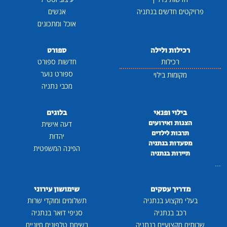
פרויקטים חדשים בנתניה
אנשים
אוכל ומתכונים
רכילות ולילה
ספורט
רכילות
חדשות ספורט
ספורט נוער
מקומות בילוי
מכבי נתניה
בילוי ופנאי
בלוגים
הצגות ואירועים
דעה אישית
תרבות לילדים
יהדות
מסעדות בנתניה
הפינה המשפטית
תיירות בנתניה
...
מדריך עסקים
שימושון עירוני
בעלי מקצוע בנתניה
תשלומים ומוקדי שרות
רכב בנתניה
סניפי דואר בנתניה
שרותים מקצועיים בנתניה
רשימת טלפונים חיוניים