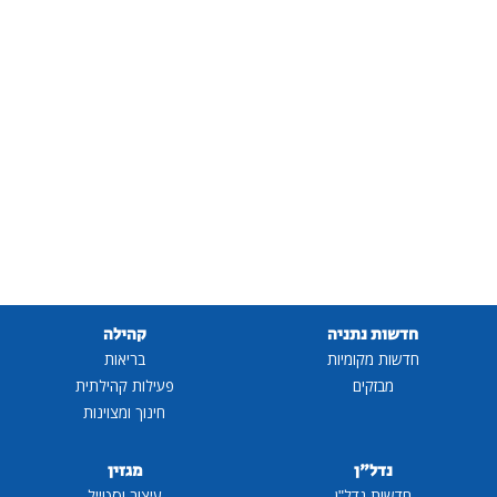
חדשות נתניה
קהילה
חדשות מקומיות
בריאות
מבזקים
פעילות קהילתית
חינוך ומצוינות
נדל"ן
מגזין
חדשות נדל"ן
עיצוב וסטייל