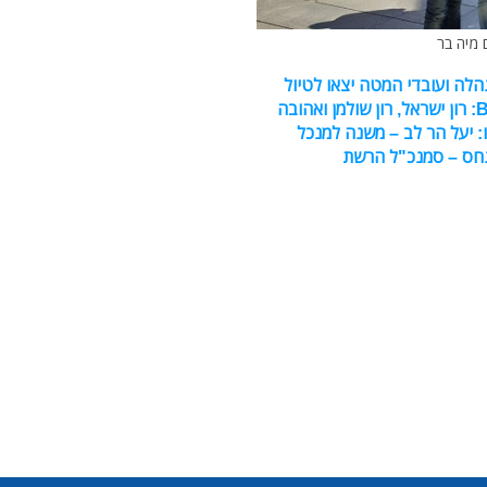
ם מיה בר
ללה 70 נוסעים, בהם זכייני רשת BBB, הנהלה ועובדי המטה יצאו לטיול
גיבוש והפעם במדריד, בראש המשלחת בעלי רשת BBB: רון ישראל, רון שולמן ואהובה
ו: יעל הר לב – משנה למנכל