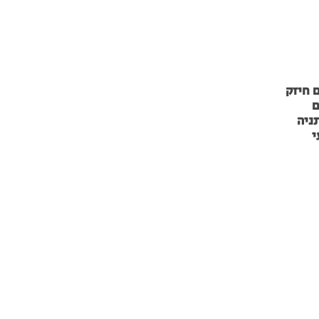
 חיזק
ם
ניה
י