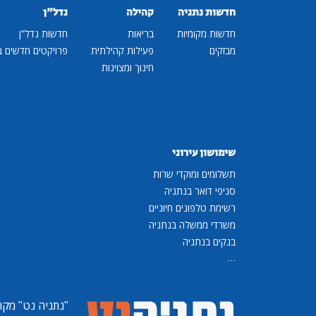
חדשות נתניה
קהילה
נדל"ן
חדשות מקומיות
בריאות
חדשות נדל"ן
מבזקים
פעילות קהילתית
פרויקטים חדשים ב
חינוך ומצוינות
שימושון עירוני
תשלומים ומוקדי שרות
סניפי דואר בנתניה
רשימת טלפונים חיוניים
משרדי ממשלה בנתניה
בנקים בנתניה
...
"נתניה נט"
מקומ