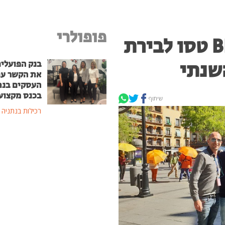
פופולרי
בכירי וזכייני רשת BBB טסו לבירת
שנתי
בנק הפועלים
את הקשר ע
העסקים בנת
בכנס מקצוע
שיתוף
רכילות בנתניה