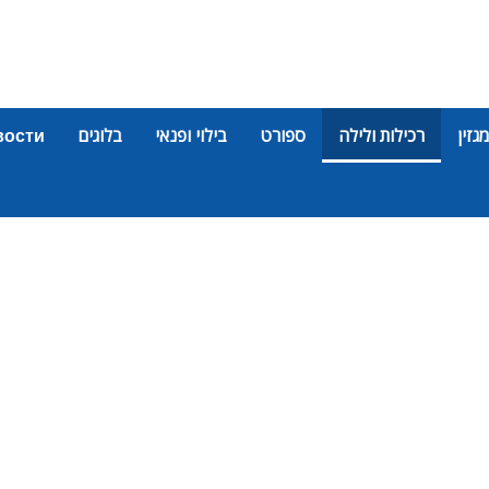
מגזין
רכילות ולילה
ספורט
בילוי ופנאי
בלוגים
вости