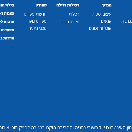
מגזין
רכילות ולילה
ספורט
בילוי ופ
הצגות וא
עיצוב וסטייל
רכילות
חדשות ספורט
נתניה
אנשים
ספורט נוער
מקומות בילוי
תרבות לי
אוכל ומתכונים
מכבי נתניה
מסעדות ב
תיירות ב
...
ון האינטרנט של תושבי נתניה והסביבה הוקם במטרה לספק תוכן איכותי 