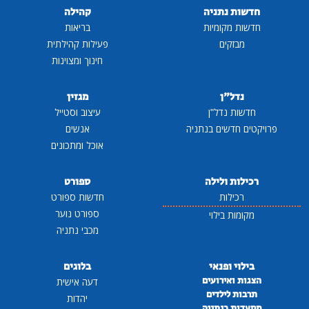
חדשות נתניה
קהילה
חדשות מקומיות
בריאות
מבזקים
פעילות קהילתית
חינוך ומצוינות
נדל"ן
מגזין
חדשות נדל"ן
עיצוב וסטייל
פרויקטים חדשים בנתניה
אנשים
אוכל ומתכונים
רכילות ולילה
ספורט
רכילות
חדשות ספורט
ספורט נוער
מקומות בילוי
מכבי נתניה
בילוי ופנאי
בלוגים
הצגות ואירועים
דעה אישית
תרבות לילדים
יהדות
מסעדות בנתניה