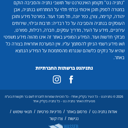
"נתניה נט"
מקומון האינטרנט של תושבי נתניה והסביבה הוקם
במטרה לספק תוכן איכותי ובלתי תלוי על המתרחש בנתניה, אבן
יהודה, קדימה, צורן, כפר יונה, תל מונד ועוד. בפורטל מידע ותוכן
העוסקים בנתניה והסביבה על כל רבדיה: תרבות ובילוי, שירותים
עירוניים, מידע על העיר, מדריך עסקים, חברה, רכילות, ספורט,
מבזקי חדשות ועוד. המידע המופיע באתר זה אינו מהווה מידע משפטי
ו/או מידע רשמי הניתן להסתמך עליו. אין המערכת אחראית בצורה כל
שהיא על נזקים כלשהם שנגרמו מהסתמכות על המידע הנמצא
באתר.
נתניהנט ברשתות החברתיות
2026 © נתניהנט - כל העיר בקליק אחד! - כל הזכויות שמורות לחברת לשם בר תקשורת בע"מ
מפעילת האתר נתניה נט - כל נתניה בקליק אחד
/
/
/
/
אודות נתניה נט
פרסום באתר
מדיניות פרטיות
תנאי שימוש
/
נגישות
צרו קשר