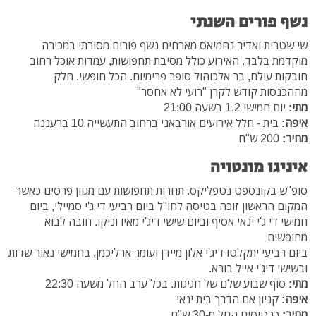
נשף פורים השנתי
שי שטרית ואדיר נחמיאס מארחים נשף פורים מסורתי במכירה
מוקדמת בלבד. האירוע כולל מסיבת תחפושות, עמדות אוכל רחוב
חובקות עולם, בר אלכוהול סופר פרימיום. הכל חופשי. חלק
מההכנסות קודש לקרן "רועי לא אחסר"
מתי:
יום חמישי 1.2 בשעה 21:00
איפה:
בית - חלל אירועים אורבאני ברחוב התעשייה 10 ברעננה
מחיר:
200 ש"ח
איניגו מונטויה
סופ"ש בקונספט נטפליקס. תחרות תחפושות עם מגוון פרסים כאשר
המקום הראשון זוכה בטיסה לחו"ל ביום רביעי די ג'י סמיילי, ביום
חמישי די ג'י ינאי אסיף וביום שישי דיג'י מאיו וניקו. חובה לבוא
מחופשים
ביום רביעי יתקלטו דיג'י אלון מיידן ועומר ארליכמן, בחמישי נאור שדות
ובשישי דיג'י אייל בורא.
מתי:
סוף שבוע שלם של חגיגות. בכל ערב החל משעה 22:30
איפה:
קניון אם הדרך בית ינאי
מחיר:
כרטיסים החל מ-30 ש"ח.