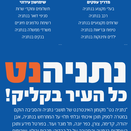
מדריך עסקים
שימושון עירוני
בעלי מקצוע בנתניה
תשלומים ומוקדי שרות
רכב בנתניה
סניפי דואר בנתניה
שרותים מקצועיים בנתניה
רשימת טלפונים חיוניים
טיפוח ובריאות בנתניה
משרדי ממשלה בנתניה
ילדים ותינוקות בנתניה
בנקים בנתניה
...
...
"נתניה נט"
מקומון האינטרנט של תושבי נתניה והסביבה הוקם
במטרה לספק תוכן איכותי ובלתי תלוי על המתרחש בנתניה, אבן
יהודה, קדימה, צורן, כפר יונה, תל מונד ועוד. בפורטל מידע ותוכן
העוסקים בנתניה והסביבה על כל רבדיה: תרבות ובילוי, שירותים