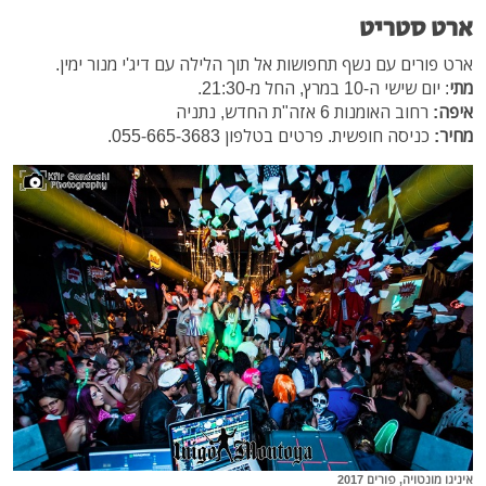
ארט סטריט
ארט פורים עם נשף תחפושות אל תוך הלילה עם דיג'י מנור ימין.
מתי
: יום שישי ה-10 במרץ, החל מ-21:30.
איפה:
רחוב האומנות 6 אזה"ת החדש, נתניה
מחיר:
כניסה חופשית. פרטים בטלפון 055-665-3683.
איניגו מונטויה, פורים 2017