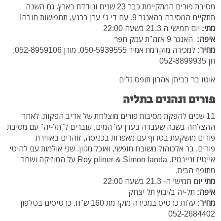
מסיבת פורים המתקיימת כבר 23 שנים ונודדת בארץ. גם השנה
תתקיים המסיבה בהאנגר 9. עם די ג'י ערן ברנע, תחפושות חובה!
מתי:
יום חמישי ה 21.3 בשעה 22:00
איפה:
האנגר 9 אזה"ת עמק חפר
מחיר:
למכירה מוקדמת אמיר 050-5939555, מורן 052-8959106,
חן 052-8899935
אוטו בר בביתן אהרון תופס גלים
פורים ונהנים בתליה
11 שנים להפקת מסיבות פורים מוצלחת של אדיב הפקות. לאחר
ההצלחה בשנה שעברה בעדן על המים, עוברים ל"תל-יה" עם מסיבת
פורים מושקעת בטרוף עם מאפרות בכניסה, זוהרים באווירת
פורים, בר אלכוהול משובח חופשי, ואוכל מגוון. שני אולמות עם להיטי
אייטיז וניינטיז. Roy pliner & Simon landa על המוזיקה ושחר
מתופף הבית.
מתי
יום חמישי ה- 21.3 בשעה 22:00
איפה
:
תל-יה ב/יבוץ תל יצחק
מחיר
:
עלות כרטיס במכירה מוקדמת 160 ש"ח. כרטיסים בטלפון
052-2684402