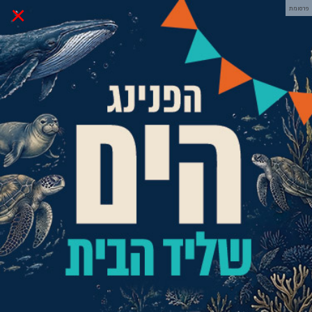
×
פרסומת