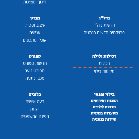
חינוך ומצוינות
נדל"ן
מגזין
חדשות נדל"ן
עיצוב וסטייל
פרויקטים חדשים בנתניה
אנשים
אוכל ומתכונים
רכילות ולילה
ספורט
רכילות
חדשות ספורט
ספורט נוער
מקומות בילוי
מכבי נתניה
בילוי ופנאי
בלוגים
הצגות ואירועים
דעה אישית
תרבות לילדים
יהדות
מסעדות בנתניה
הפינה המשפטית
תיירות בנתניה
...