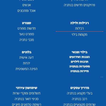
פרויקטים חדשים בנתניה
אנשים
אוכל ומתכונים
רכילות ולילה
ספורט
רכילות
חדשות ספורט
ספורט נוער
מקומות בילוי
מכבי נתניה
בילוי ופנאי
בלוגים
הצגות ואירועים
דעה אישית
תרבות לילדים
יהדות
מסעדות בנתניה
הפינה המשפטית
תיירות בנתניה
...
מדריך עסקים
שימושון עירוני
בעלי מקצוע בנתניה
תשלומים ומוקדי שרות
רכב בנתניה
סניפי דואר בנתניה
שרותים מקצועיים בנתניה
רשימת טלפונים חיוניים