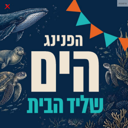
×
פרסומת