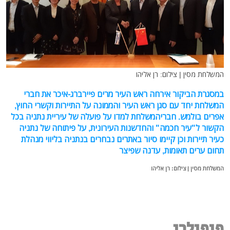
המשלחת מסין | צילום: רן אליהו
במסגרת הביקור אירחה ראש העיר מרים פיירברג-איכר את חברי
המשלחת יחד עם סגן ראש העיר והממונה על התיירות וקשרי החוץ,
אפרים בולמש. חבריהמשלחת למדו על פועלה של עיריית נתניה בכל
הקשור ל"עיר חכמה" והחדשנות העירונית, על פיתוחה של נתניה
כעיר תיירות וכן קיימו סיור באתרים נבחרים בנתניה בליווי מנהלת
תחום ערים תאומות, עדנה שפיצר
המשלחת מסין | צילום: רן אליהו
פופולרי