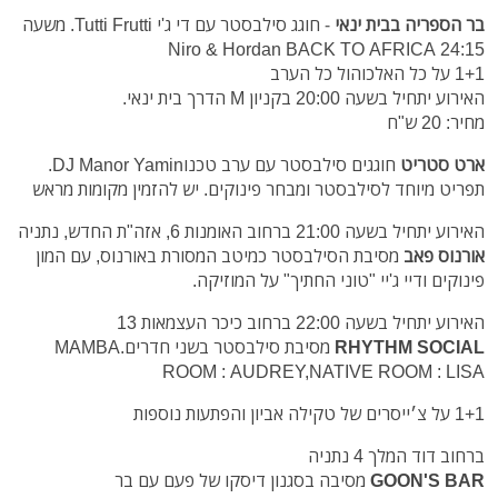
בר הספריה בבית ינאי
- חוגג סילבסטר עם די ג'י Tutti Frutti. משעה
24:15 Niro & Hordan BACK TO AFRICA
1+1 על כל האלכוהול כל הערב
האירוע יתחיל בשעה 20:00 בקניון M הדרך בית ינאי.
מחיר: 20 ש"ח
ארט סטריט
חוגגים סילבסטר עם ערב טכנוDJ Manor Yamin.
תפריט מיוחד לסילבסטר ומבחר פינוקים. יש להזמין מקומות מראש
האירוע יתחיל בשעה 21:00 ברחוב האומנות 6, אזה"ת החדש, נתניה
אורנוס פאב
מסיבת הסילבסטר כמיטב המסורת באורנוס, עם המון
פינוקים ודיי ג'יי "טוני החתיך" על המוזיקה.
האירוע יתחיל בשעה 22:00 ברחוב כיכר העצמאות 13
RHYTHM SOCIAL
מסיבת סילבסטר בשני חדרים.MAMBA
ROOM : AUDREY,NATIVE ROOM : LISA
1+1 על צ׳ייסרים של טקילה אביון והפתעות נוספות
ברחוב דוד המלך 4 נתניה
GOON'S BAR
מסיבה בסגנון דיסקו של פעם עם בר