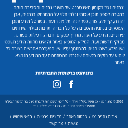
"נתניה נט"
מקומון האינטרנט של תושבי נתניה והסביבה הוקם
במטרה לספק תוכן איכותי ובלתי תלוי על המתרחש בנתניה, אבן
יהודה, קדימה, צורן, כפר יונה, תל מונד ועוד. בפורטל מידע ותוכן
העוסקים בנתניה והסביבה על כל רבדיה: תרבות ובילוי, שירותים
עירוניים, מידע על העיר, מדריך עסקים, חברה, רכילות, ספורט,
מבזקי חדשות ועוד. המידע המופיע באתר זה אינו מהווה מידע משפטי
ו/או מידע רשמי הניתן להסתמך עליו. אין המערכת אחראית בצורה כל
שהיא על נזקים כלשהם שנגרמו מהסתמכות על המידע הנמצא
באתר.
נתניהנט ברשתות החברתיות
2026 © נתניהנט - כל העיר בקליק אחד! - כל הזכויות שמורות לחברת לשם בר תקשורת בע"מ
מפעילת האתר נתניה נט - כל נתניה בקליק אחד
/
/
/
/
אודות נתניה נט
פרסום באתר
מדיניות פרטיות
תנאי שימוש
/
נגישות
צרו קשר