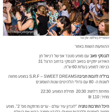
הספרייה | צילום: עדן נגר
ההופעות השוות באזור
לגנסקי פאב
עם מופע סטנד אפ של דניאל חן
האירוע יתקיים בפאב לגנסקי ברחוב הרצל 31
כניסה למופע בעלות 60 ש"ח.
ברל'ה להבות חביבה
S.R.F – SWEET DREAMS במופע מחווה
לשנות ה- 80 עם גדולי הלהיטים שנות השמונים
פתיחת דלתות: 20:30 תחילת המופע: 22:30
מחיר: 110 ₪
היכל התרבות נתניה
"
לונדון עיר עולם - ערים מרתקות מס' 2". מופע
מחווה לאמנים וללהקות שפעלו בלנדון וממנה כבשו את העולם.