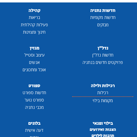
חדשות נתניה
קהילה
חדשות מקומיות
בריאות
מבזקים
פעילות קהילתית
חינוך ומצוינות
נדל"ן
מגזין
חדשות נדל"ן
עיצוב וסטייל
פרויקטים חדשים בנתניה
אנשים
אוכל ומתכונים
רכילות ולילה
ספורט
רכילות
חדשות ספורט
ספורט נוער
מקומות בילוי
מכבי נתניה
בילוי ופנאי
בלוגים
הצגות ואירועים
דעה אישית
תרבות לילדים