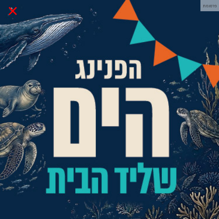
×
פרסומת