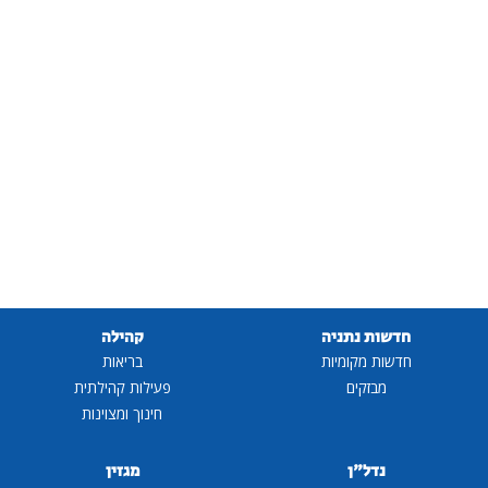
חדשות נתניה
קהילה
חדשות מקומיות
בריאות
מבזקים
פעילות קהילתית
חינוך ומצוינות
נדל"ן
מגזין