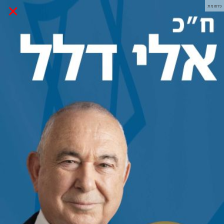
×
פרסומת