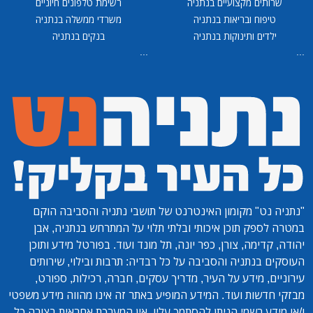
שרותים מקצועיים בנתניה
רשימת טלפונים חיוניים
טיפוח ובריאות בנתניה
משרדי ממשלה בנתניה
ילדים ותינוקות בנתניה
בנקים בנתניה
...
...
"נתניה נט"
מקומון האינטרנט של תושבי נתניה והסביבה הוקם
במטרה לספק תוכן איכותי ובלתי תלוי על המתרחש בנתניה, אבן
יהודה, קדימה, צורן, כפר יונה, תל מונד ועוד. בפורטל מידע ותוכן
העוסקים בנתניה והסביבה על כל רבדיה: תרבות ובילוי, שירותים
עירוניים, מידע על העיר, מדריך עסקים, חברה, רכילות, ספורט,
מבזקי חדשות ועוד. המידע המופיע באתר זה אינו מהווה מידע משפטי
ו/או מידע רשמי הניתן להסתמך עליו. אין המערכת אחראית בצורה כל