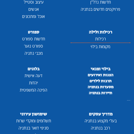
חדשות נדל"ן
עיצוב וסטייל
פרויקטים חדשים בנתניה
אנשים
אוכל ומתכונים
רכילות ולילה
ספורט
רכילות
חדשות ספורט
ספורט נוער
מקומות בילוי
מכבי נתניה
בילוי ופנאי
בלוגים
הצגות ואירועים
דעה אישית
תרבות לילדים
יהדות
מסעדות בנתניה
הפינה המשפטית
תיירות בנתניה
...
מדריך עסקים
שימושון עירוני
בעלי מקצוע בנתניה
תשלומים ומוקדי שרות
רכב בנתניה
סניפי דואר בנתניה