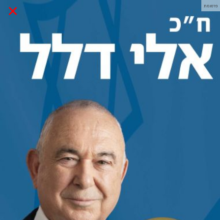
×
פרסומת