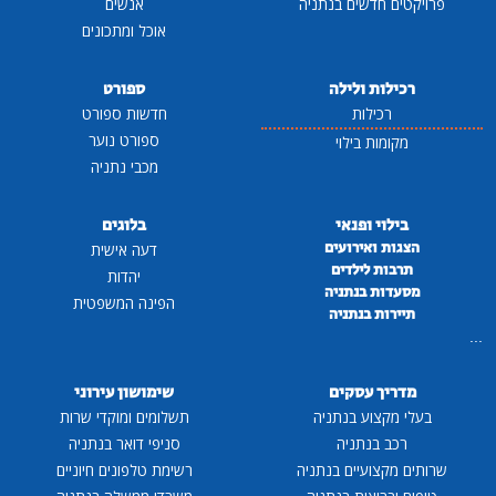
פרויקטים חדשים בנתניה
אנשים
אוכל ומתכונים
רכילות ולילה
ספורט
רכילות
חדשות ספורט
ספורט נוער
מקומות בילוי
מכבי נתניה
בילוי ופנאי
בלוגים
הצגות ואירועים
דעה אישית
תרבות לילדים
יהדות
מסעדות בנתניה
הפינה המשפטית
תיירות בנתניה
...
מדריך עסקים
שימושון עירוני
בעלי מקצוע בנתניה
תשלומים ומוקדי שרות
רכב בנתניה
סניפי דואר בנתניה
שרותים מקצועיים בנתניה
רשימת טלפונים חיוניים