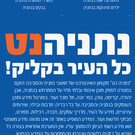
טיפוח ובריאות בנתניה
משרדי ממשלה בנתניה
ילדים ותינוקות בנתניה
בנקים בנתניה
...
...
"נתניה נט"
מקומון האינטרנט של תושבי נתניה והסביבה הוקם
במטרה לספק תוכן איכותי ובלתי תלוי על המתרחש בנתניה, אבן
יהודה, קדימה, צורן, כפר יונה, תל מונד ועוד. בפורטל מידע ותוכן
העוסקים בנתניה והסביבה על כל רבדיה: תרבות ובילוי, שירותים
עירוניים, מידע על העיר, מדריך עסקים, חברה, רכילות, ספורט,
מבזקי חדשות ועוד. המידע המופיע באתר זה אינו מהווה מידע משפטי
ו/או מידע רשמי הניתן להסתמך עליו. אין המערכת אחראית בצורה כל
שהיא על נזקים כלשהם שנגרמו מהסתמכות על המידע הנמצא