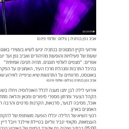
אביב גפן בנתניה | צילום: שלומי פינטו
שעות של פעילויות והופעות מהיהודים ואביב גפן ועד יוב
אפרים: "מצפים לאלפי חוגגים. תהיה חגיגה אמיתית"
באוגוסט, מדווחים על התרגשות שיא וציפייה לאירוע שט
אביב גפן בנתניה | צילום: שלומי פינטו
הקהל הצעיר ומרתון מספרי סיפורים ומכאן והלאה מתחי
אוכל, מסיבה לנוער, סדנאות, הקרנות סרטים והרבה 
האמנים בארץ.
רגעי השיא של הלילה יכללו הופעה משותפת של להקת ה
העצמאות, סקאזי יגביר ווליום בטיילת איילנד ויובל די
05:00 בבוקר שיהיה גם אקורד הסיום של האירוע הגרנדיוזי.