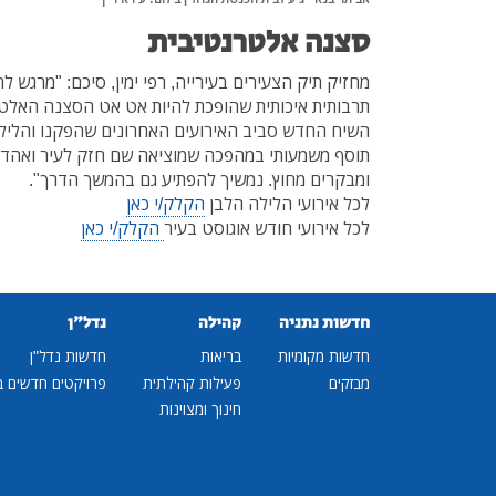
סצנה אלטרנטיבית
מחזיק תיק הצעירים בעירייה, רפי ימין, סיכם: "מרגש 
תרבותית איכותית שהופכת להיות אט אט הסצנה האלטר
השיח החדש סביב האירועים האחרונים שהפקנו והליל
תוסף משמעותי במהפכה שמוציאה שם חזק לעיר ואהדה
ומבקרים מחוץ. נמשיך להפתיע גם בהמשך הדרך".
לכל אירועי הלילה הלבן
הקלק/י כאן
לכל אירועי חודש אוגוסט בעיר
הקלק/י כאן
חדשות נתניה
קהילה
נדל"ן
חדשות מקומיות
בריאות
חדשות נדל"ן
מבזקים
פעילות קהילתית
פרויקטים חדשים ב
חינוך ומצוינות