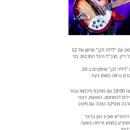
אירועי הקיץ המגוונים בנתניה יגיעו לשיא בעשירי באוגוסט עם "לילה לבן" מרתון של 12
ל דיין. מנכ"ל היכל התרבות, בני
בהיכל התרבות ומנהלת מרכז העיר, האמונים על הפקת "לילה לבן" שיתקיים ב-10
רם נראה כמותו בעיר.
אירועי לילה לבן יתנו מענה לכלל האוכלוסיה ויחלו בשעה 18:00 עם מסיבת פיג'מות עבור
לים להתחמם. הופעות, דוכני
הרבה מוסיקה טובה עם מיטב
יהודים ואביב גפן בכיכר
ין תפציע במופע זריחה בשעה