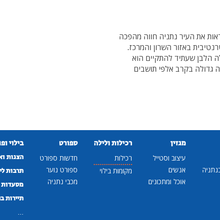
לראות את העיר נתניה חווה מהפכה
נטיבית באזור השרון והמרכז.
ה הלבן שעתיד להתקיים הוא
 גדולה בקרב אלפי תושבים
מגזין
רכילות ולילה
ספורט
בילוי ופ
הצגות וא
עיצוב וסטייל
רכילות
חדשות ספורט
נתניה
אנשים
ספורט נוער
מקומות בילוי
תרבות לי
אוכל ומתכונים
מכבי נתניה
מסעדות ב
תיירות ב
...