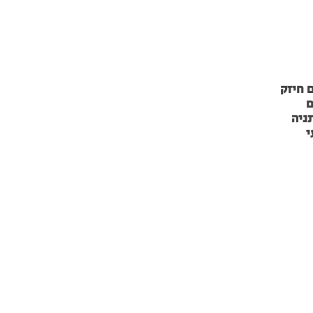
 חיזק
ם
ניה
י