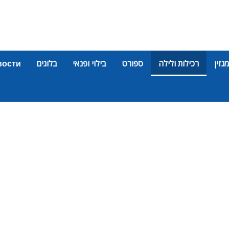
מגזין
רכילות ולילה
ספורט
בילוי ופנאי
בלוגים
вости