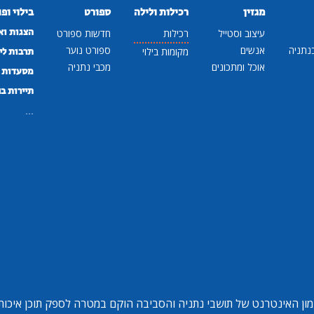
מגזין
רכילות ולילה
ספורט
בילוי ופ
הצגות וא
עיצוב וסטייל
רכילות
חדשות ספורט
נתניה
אנשים
ספורט נוער
מקומות בילוי
תרבות לי
אוכל ומתכונים
מכבי נתניה
מסעדות ב
תיירות ב
...
ון האינטרנט של תושבי נתניה והסביבה הוקם במטרה לספק תוכן איכותי 