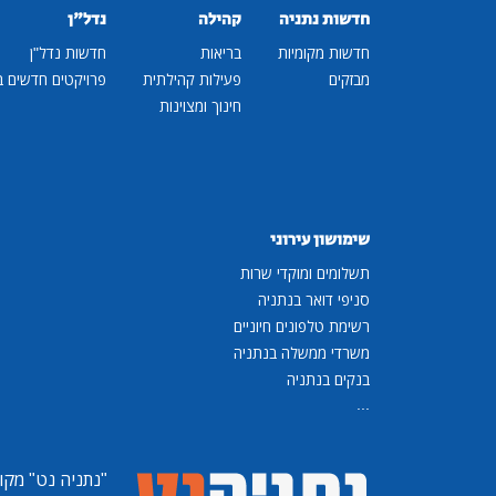
חדשות נתניה
קהילה
נדל"ן
חדשות מקומיות
בריאות
חדשות נדל"ן
מבזקים
פעילות קהילתית
פרויקטים חדשים ב
חינוך ומצוינות
שימושון עירוני
תשלומים ומוקדי שרות
סניפי דואר בנתניה
רשימת טלפונים חיוניים
משרדי ממשלה בנתניה
בנקים בנתניה
...
"נתניה נט"
מקומ