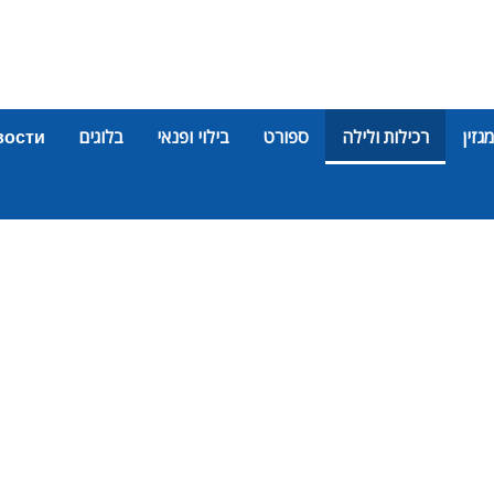
מגזין
רכילות ולילה
ספורט
בילוי ופנאי
בלוגים
вости