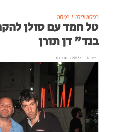
רכילות ולילה
רכילות
טל חמד עם סולן להק
בנד" דן תורן
ראשון, 16 יולי 2017
/
נתניה נט