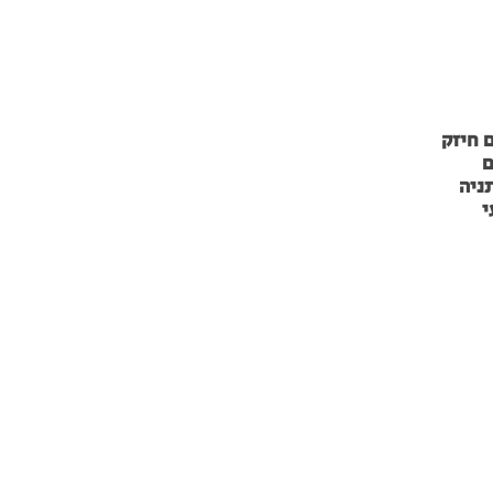
 חיזק
ם
ניה
י