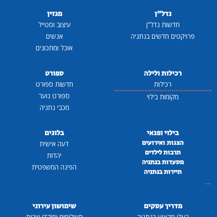
נדל"ן
מגזין
חדשות נדל"ן
עיצוב וסטייל
פרויקטים חדשים בנתניה
אנשים
אוכל ומתכונים
רכילות ולילה
ספורט
רכילות
חדשות ספורט
ספורט נוער
מקומות בילוי
מכבי נתניה
בילוי ופנאי
בלוגים
הצגות ואירועים
דעה אישית
תרבות לילדים
יהדות
מסעדות בנתניה
הפינה המשפטית
תיירות בנתניה
...
מדריך עסקים
שימושון עירוני
בעלי מקצוע בנתניה
תשלומים ומוקדי שרות