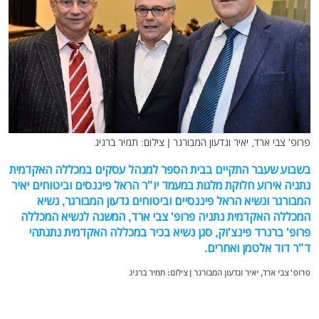
פרופ' צבי ארד, יאיר וגדעון המבורגר | צילום: תמיר ברגיג
בשבוע שעבר התקיים בבית הספר למנהל עסקים במכללה האקדמית
נתניה אירוע חלוקת מלגות במעמד יו"ר הראל פיננסים וביטוחים יאיר
המבורגר ונשיא הראל פיננסיים וביטוחים גדעון המבורגר, נשיא
המכללה האקדמית נתניה פרופ' צבי ארד, המשנה לנשיא המכללה
פרופ' ברנרד פינצ'וק, סגן נשיא בכיר במכללה האקדמית נתנתהי
ד"ר דוד אלטמן ואחרים.
פרופ' צבי ארד, יאיר וגדעון המבורגר | צילום: תמיר ברגיג