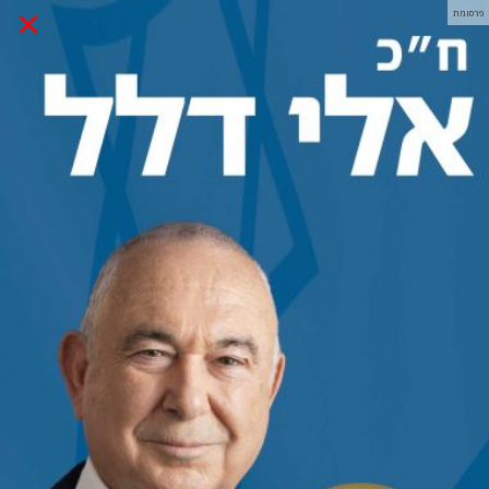
×
פרסומת