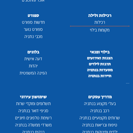
רכילות ולילה
ספורט
רכילות
חדשות ספורט
ספורט נוער
מקומות בילוי
מכבי נתניה
בילוי ופנאי
בלוגים
הצגות ואירועים
דעה אישית
תרבות לילדים
יהדות
מסעדות בנתניה
הפינה המשפטית
תיירות בנתניה
...
מדריך עסקים
שימושון עירוני
בעלי מקצוע בנתניה
תשלומים ומוקדי שרות
רכב בנתניה
סניפי דואר בנתניה
שרותים מקצועיים בנתניה
רשימת טלפונים חיוניים
טיפוח ובריאות בנתניה
משרדי ממשלה בנתניה
ילדים ותינוקות בנתניה
בנקים בנתניה