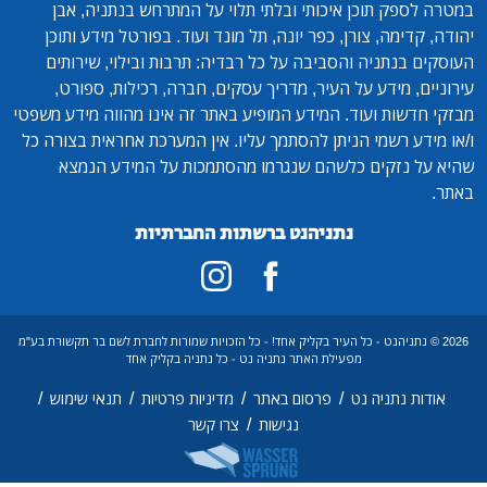
במטרה לספק תוכן איכותי ובלתי תלוי על המתרחש בנתניה, אבן
יהודה, קדימה, צורן, כפר יונה, תל מונד ועוד. בפורטל מידע ותוכן
העוסקים בנתניה והסביבה על כל רבדיה: תרבות ובילוי, שירותים
עירוניים, מידע על העיר, מדריך עסקים, חברה, רכילות, ספורט,
מבזקי חדשות ועוד. המידע המופיע באתר זה אינו מהווה מידע משפטי
ו/או מידע רשמי הניתן להסתמך עליו. אין המערכת אחראית בצורה כל
שהיא על נזקים כלשהם שנגרמו מהסתמכות על המידע הנמצא
באתר.
נתניהנט ברשתות החברתיות
2026 © נתניהנט - כל העיר בקליק אחד! - כל הזכויות שמורות לחברת לשם בר תקשורת בע"מ
מפעילת האתר נתניה נט - כל נתניה בקליק אחד
/
/
/
/
אודות נתניה נט
פרסום באתר
מדיניות פרטיות
תנאי שימוש
/
נגישות
צרו קשר