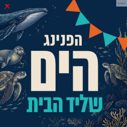
×
פרסומת