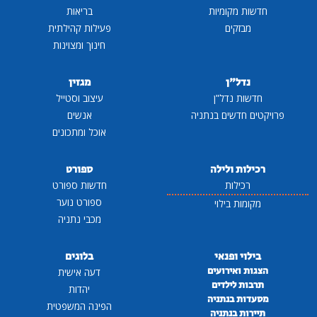
חדשות מקומיות
בריאות
מבזקים
פעילות קהילתית
חינוך ומצוינות
נדל"ן
מגזין
חדשות נדל"ן
עיצוב וסטייל
פרויקטים חדשים בנתניה
אנשים
אוכל ומתכונים
רכילות ולילה
ספורט
רכילות
חדשות ספורט
ספורט נוער
מקומות בילוי
מכבי נתניה
בילוי ופנאי
בלוגים
הצגות ואירועים
דעה אישית
תרבות לילדים
יהדות
מסעדות בנתניה
הפינה המשפטית
תיירות בנתניה