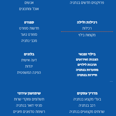
פרויקטים חדשים בנתניה
אנשים
אוכל ומתכונים
רכילות ולילה
ספורט
רכילות
חדשות ספורט
ספורט נוער
מקומות בילוי
מכבי נתניה
בילוי ופנאי
בלוגים
הצגות ואירועים
דעה אישית
תרבות לילדים
יהדות
מסעדות בנתניה
הפינה המשפטית
תיירות בנתניה
...
מדריך עסקים
שימושון עירוני
בעלי מקצוע בנתניה
תשלומים ומוקדי שרות
רכב בנתניה
סניפי דואר בנתניה
שרותים מקצועיים בנתניה
רשימת טלפונים חיוניים