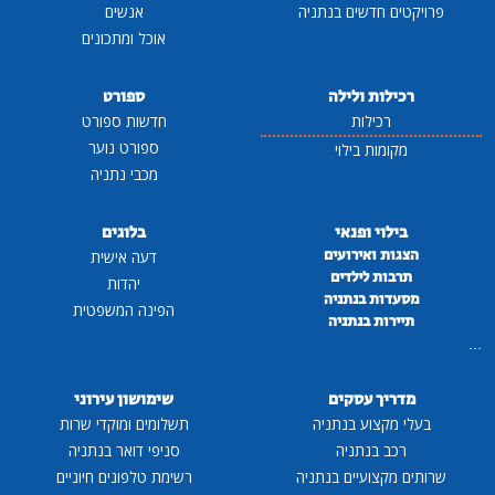
פרויקטים חדשים בנתניה
אנשים
אוכל ומתכונים
רכילות ולילה
ספורט
רכילות
חדשות ספורט
ספורט נוער
מקומות בילוי
מכבי נתניה
בילוי ופנאי
בלוגים
הצגות ואירועים
דעה אישית
תרבות לילדים
יהדות
מסעדות בנתניה
הפינה המשפטית
תיירות בנתניה
...
מדריך עסקים
שימושון עירוני
בעלי מקצוע בנתניה
תשלומים ומוקדי שרות
רכב בנתניה
סניפי דואר בנתניה
שרותים מקצועיים בנתניה
רשימת טלפונים חיוניים