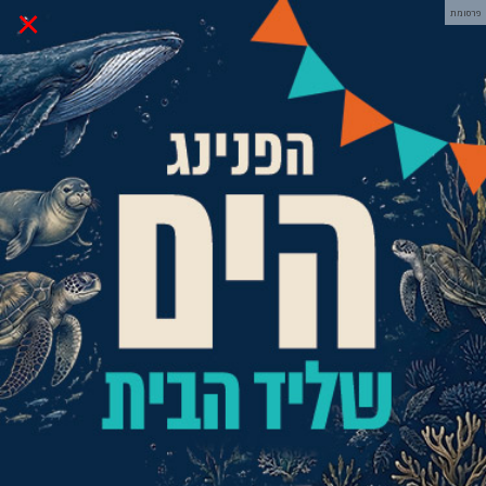
×
פרסומת