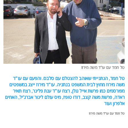
טל חמד עם עו"ד משה מירוז
טל חמד, הנתנייתי שאוהב להצטלם עם סלבס. והפעם עם עו"ד
משה מירוז מחוץ לבית המשפט בנתניה. עו"ד מירוז ייצג במשפטים
מפורסמים כמו פרשת אייל גולן, רצח עו"ד ענת פלינר, רצח תאיר
ראדה, פרשת משה קצב, דודו טופז, מיס עולם לינור אברג'יל, האחים
אלפרון ועוד
טל חמד עם עו"ד משה מירוז