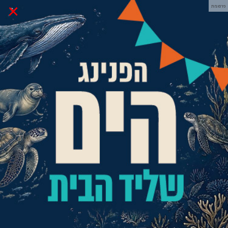
×
פרסומת