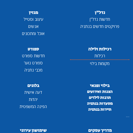
נדל"ן
מגזין
חדשות נדל"ן
עיצוב וסטייל
פרויקטים חדשים בנתניה
אנשים
אוכל ומתכונים
רכילות ולילה
ספורט
רכילות
חדשות ספורט
ספורט נוער
מקומות בילוי
מכבי נתניה
בילוי ופנאי
בלוגים
הצגות ואירועים
דעה אישית
תרבות לילדים
יהדות
מסעדות בנתניה
הפינה המשפטית
תיירות בנתניה
...
מדריך עסקים
שימושון עירוני