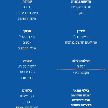
חדשות נתניה
קהילה
חדשות מקומיות
בריאות
מבזקים
פעילות קהילתית
חינוך ומצוינות
נדל"ן
מגזין
חדשות נדל"ן
עיצוב וסטייל
פרויקטים חדשים בנתניה
אנשים
אוכל ומתכונים
רכילות ולילה
ספורט
רכילות
חדשות ספורט
ספורט נוער
מקומות בילוי
מכבי נתניה
בילוי ופנאי
בלוגים
הצגות ואירועים
דעה אישית
תרבות לילדים
יהדות
מסעדות בנתניה
הפינה המשפטית