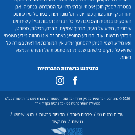
במטרה לספק תוכן איכותי ובלתי תלוי על המתרחש בנתניה, אבן
יהודה, קדימה, צורן, כפר יונה, תל מונד ועוד. בפורטל מידע ותוכן
העוסקים בנתניה והסביבה על כל רבדיה: תרבות ובילוי, שירותים
עירוניים, מידע על העיר, מדריך עסקים, חברה, רכילות, ספורט,
מבזקי חדשות ועוד. המידע המופיע באתר זה אינו מהווה מידע משפטי
ו/או מידע רשמי הניתן להסתמך עליו. אין המערכת אחראית בצורה כל
שהיא על נזקים כלשהם שנגרמו מהסתמכות על המידע הנמצא
באתר.
נתניהנט ברשתות החברתיות
2026 © נתניהנט - כל העיר בקליק אחד! - כל הזכויות שמורות לחברת לשם בר תקשורת בע"מ
מפעילת האתר נתניה נט - כל נתניה בקליק אחד
/
/
/
/
אודות נתניה נט
פרסום באתר
מדיניות פרטיות
תנאי שימוש
/
נגישות
צרו קשר