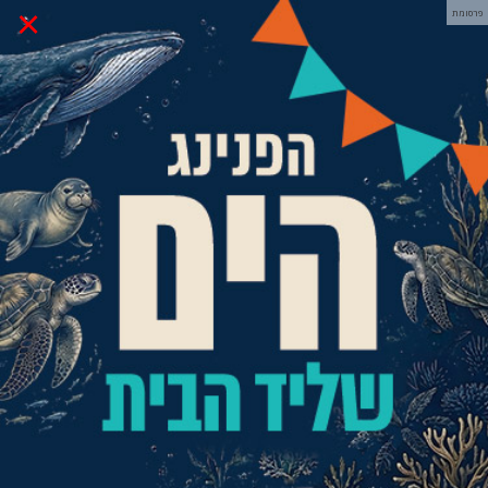
×
פרסומת