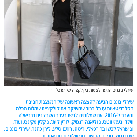
שירלי בוגנים הגיעה לצפות בקולקציה של ענבל דרור
שירלי בוגנים הגיעה להצצה ראשונה ש
ל
המעצבת חביבת
הסלבריטאיות ענבל דרור שהשיקה את קולקציית שמלות הכלה
והערב ל-2016. את שמלותיה לבשו בעבר
השחקנית גבריאלה
ווילד,
נעמי ווטס, ג'וליאנה רנסיק, לורין קית',
ג'קלין מקינס, ועוד.
ובישראל לבשו
בר רפאלי,
ריטה,
רותם סלע,
לירן כהנר, שירלי בוגנים,
שרון גניש, מרינה קבישר, חן שילוני ורבות אחרות