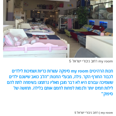
my room רחוב גיבורי ישראל 5
חנות הרהיטים my room סיפקה עשרות כריות ושמיכות לילדים
לכבוד החורף הקר. גילה, מבעלי החנות:"הלב כואב שישנם ילדים
ששמיכה עבורם היא לא דבר מובן מאליו נרתמנו בשימחה לתת להם
לילות חמים יותר ולנסות לפחות לחמם אותם בלילה. תחושה של
סיפוק"
my room | רחוב גיבורי ישראל 5