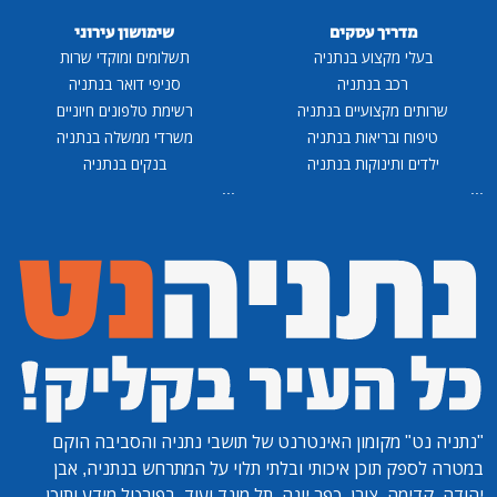
מדריך עסקים
שימושון עירוני
בעלי מקצוע בנתניה
תשלומים ומוקדי שרות
רכב בנתניה
סניפי דואר בנתניה
שרותים מקצועיים בנתניה
רשימת טלפונים חיוניים
טיפוח ובריאות בנתניה
משרדי ממשלה בנתניה
ילדים ותינוקות בנתניה
בנקים בנתניה
...
...
"נתניה נט"
מקומון האינטרנט של תושבי נתניה והסביבה הוקם
במטרה לספק תוכן איכותי ובלתי תלוי על המתרחש בנתניה, אבן
יהודה, קדימה, צורן, כפר יונה, תל מונד ועוד. בפורטל מידע ותוכן