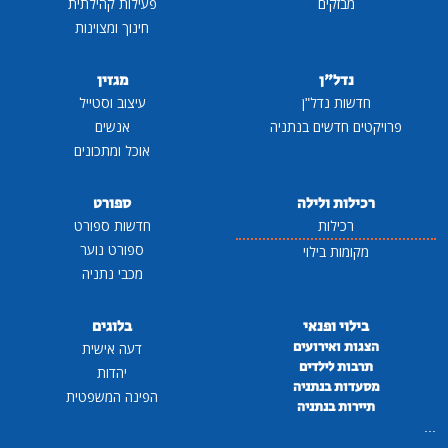
מבזקים
פעילות קהילתית
חינוך ומצוינות
נדל"ן
מגזין
חדשות נדל"ן
עיצוב וסטייל
פרויקטים חדשים בנתניה
אנשים
אוכל ומתכונים
רכילות ולילה
ספורט
רכילות
חדשות ספורט
ספורט נוער
מקומות בילוי
מכבי נתניה
בילוי ופנאי
בלוגים
הצגות ואירועים
דעה אישית
תרבות לילדים
יהדות
מסעדות בנתניה
הפינה המשפטית
תיירות בנתניה
...