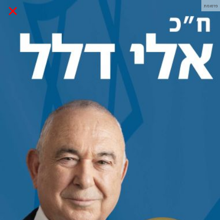
×
פרסומת