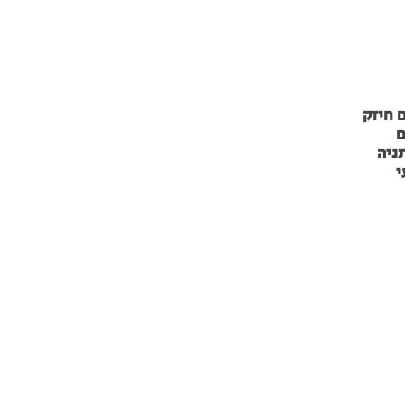
 חיזק
ם
ניה
י