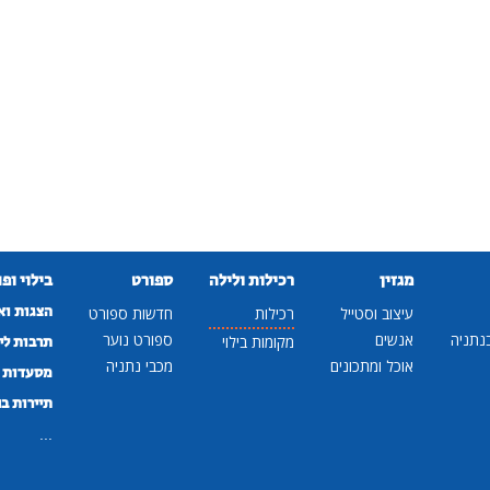
מגזין
רכילות ולילה
ספורט
בילוי ופ
הצגות וא
עיצוב וסטייל
רכילות
חדשות ספורט
נתניה
אנשים
ספורט נוער
מקומות בילוי
תרבות לי
אוכל ומתכונים
מכבי נתניה
מסעדות ב
תיירות ב
...