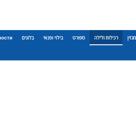
מגזין
רכילות ולילה
ספורט
בילוי ופנאי
בלוגים
вости