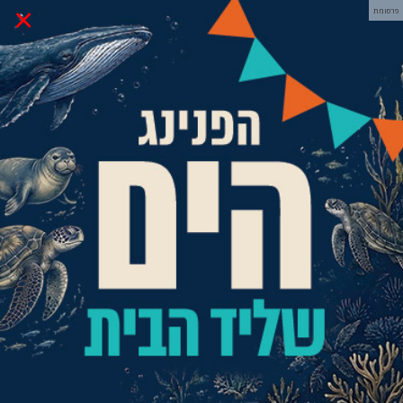
×
פרסומת