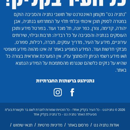
"נתניה נט"
מקומון האינטרנט של תושבי נתניה והסביבה הוקם
במטרה לספק תוכן איכותי ובלתי תלוי על המתרחש בנתניה, אבן
יהודה, קדימה, צורן, כפר יונה, תל מונד ועוד. בפורטל מידע ותוכן
העוסקים בנתניה והסביבה על כל רבדיה: תרבות ובילוי, שירותים
עירוניים, מידע על העיר, מדריך עסקים, חברה, רכילות, ספורט,
מבזקי חדשות ועוד. המידע המופיע באתר זה אינו מהווה מידע משפטי
ו/או מידע רשמי הניתן להסתמך עליו. אין המערכת אחראית בצורה כל
שהיא על נזקים כלשהם שנגרמו מהסתמכות על המידע הנמצא
באתר.
נתניהנט ברשתות החברתיות
2026 © נתניהנט - כל העיר בקליק אחד! - כל הזכויות שמורות לחברת לשם בר תקשורת בע"מ
מפעילת האתר נתניה נט - כל נתניה בקליק אחד
/
/
/
/
אודות נתניה נט
פרסום באתר
מדיניות פרטיות
תנאי שימוש