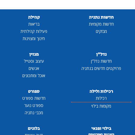
חדשות נתניה
קהילה
חדשות מקומיות
בריאות
מבזקים
פעילות קהילתית
חינוך ומצוינות
נדל"ן
מגזין
חדשות נדל"ן
עיצוב וסטייל
פרויקטים חדשים בנתניה
אנשים
אוכל ומתכונים
רכילות ולילה
ספורט
רכילות
חדשות ספורט
ספורט נוער
מקומות בילוי
מכבי נתניה
בילוי ופנאי
בלוגים
הצגות ואירועים