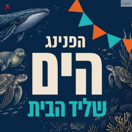
×
פרסומת