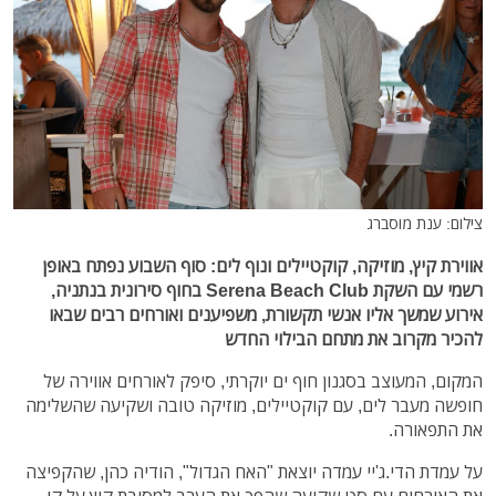
צילום: ענת מוסברג
אווירת קיץ, מוזיקה, קוקטיילים ונוף לים: סוף השבוע נפתח באופן
רשמי עם השקת Serena Beach Club בחוף סירונית בנתניה,
אירוע שמשך אליו אנשי תקשורת, משפיענים ואורחים רבים שבאו
להכיר מקרוב את מתחם הבילוי החדש
המקום, המעוצב בסגנון חוף ים יוקרתי, סיפק לאורחים אווירה של
חופשה מעבר לים, עם קוקטיילים, מוזיקה טובה ושקיעה שהשלימה
את התפאורה.
על עמדת הדי.ג'יי עמדה יוצאת "האח הגדול", הודיה כהן, שהקפיצה
את האורחים עם סט שקיעה שהפך את הערב למסיבת קיץ על קו