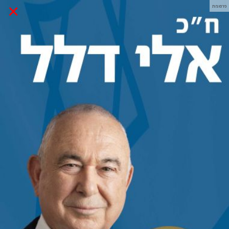
×
פרסומת