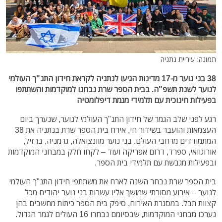
תמונה: עיריית נתניה
38 בני נוער מ-17 מדינות הגיעו לנתניה לקראת חידון התנ"ך העולמי
לנוער לשנת תשפ"ה. בבית הספר שרת נבחנו למוקדמות והשתתפו
בפעילות חינוכית עם תלמידי מגמת דיפלומטיה
רגע לפני שלב הגמר של חידון התנ"ך העולמי לנוער, שנערך ביום
העצמאות והועבר בשידור חי, אירח בית הספר שרת בנתניה את 38
המתמודדים מרחבי העולם. בני נוער מוונצואלה, גרמניה, ברזיל,
אורוגוואי, ספרד, דרום אפריקה ועוד – לקחו חלק במבחני המוקדמות
ובפעילות מגבשת עם תלמידי בית הספר.
בית הספר שרת נבחר השנה לארח את משתתפי חידון התנ"ך העולמי
לנוער – אירוע מסורתי שמושך אליו עשרות בני נוער יהודים מכל
קצוות תבל. במסגרת האירוח, סיפק בית הספר כיתות מחשבים בהן
נערכו מבחני המוקדמות, שבסיומם נבחרו 16 העולים לגמר הגדול.