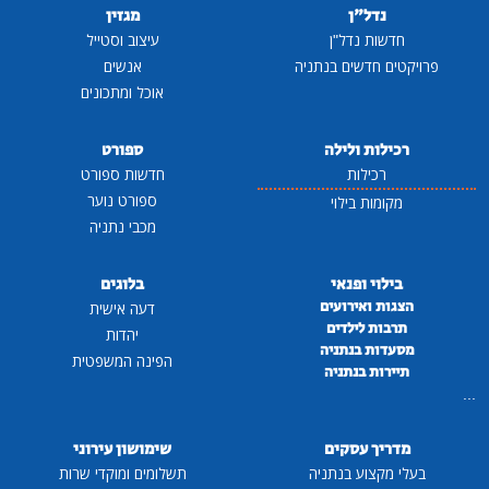
נדל"ן
מגזין
חדשות נדל"ן
עיצוב וסטייל
פרויקטים חדשים בנתניה
אנשים
אוכל ומתכונים
רכילות ולילה
ספורט
רכילות
חדשות ספורט
ספורט נוער
מקומות בילוי
מכבי נתניה
בילוי ופנאי
בלוגים
הצגות ואירועים
דעה אישית
תרבות לילדים
יהדות
מסעדות בנתניה
הפינה המשפטית
תיירות בנתניה
...
מדריך עסקים
שימושון עירוני
בעלי מקצוע בנתניה
תשלומים ומוקדי שרות