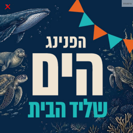
×
פרסומת