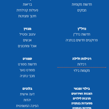
חדשות מקומיות
בריאות
מבזקים
פעילות קהילתית
חינוך ומצוינות
נדל"ן
מגזין
חדשות נדל"ן
עיצוב וסטייל
פרויקטים חדשים בנתניה
אנשים
אוכל ומתכונים
רכילות ולילה
ספורט
רכילות
חדשות ספורט
ספורט נוער
מקומות בילוי
מכבי נתניה
בילוי ופנאי
בלוגים
הצגות ואירועים
דעה אישית
תרבות לילדים
יהדות
מסעדות בנתניה
הפינה המשפטית
תיירות בנתניה