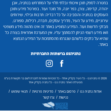
במטרה לספק תוכן איכותי ובלתי תלוי על המתרחש בנתניה, אבן
יהודה, קדימה, צורן, כפר יונה, תל מונד ועוד. בפורטל מידע ותוכן
העוסקים בנתניה והסביבה על כל רבדיה: תרבות ובילוי, שירותים
עירוניים, מידע על העיר, מדריך עסקים, חברה, רכילות, ספורט,
מבזקי חדשות ועוד. המידע המופיע באתר זה אינו מהווה מידע משפטי
ו/או מידע רשמי הניתן להסתמך עליו. אין המערכת אחראית בצורה כל
שהיא על נזקים כלשהם שנגרמו מהסתמכות על המידע הנמצא
באתר.
נתניהנט ברשתות החברתיות
2026 © נתניהנט - כל העיר בקליק אחד! - כל הזכויות שמורות לחברת לשם בר תקשורת בע"מ
מפעילת האתר נתניה נט - כל נתניה בקליק אחד
/
/
/
/
אודות נתניה נט
פרסום באתר
מדיניות פרטיות
תנאי שימוש
/
נגישות
צרו קשר