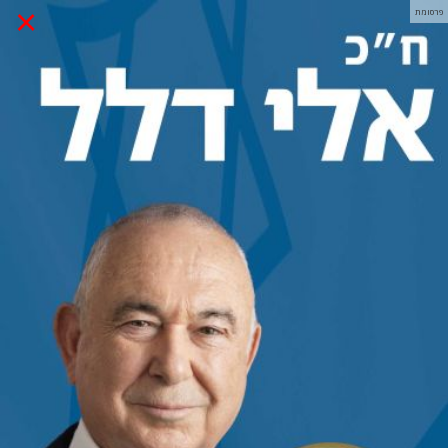
×
פרסומת