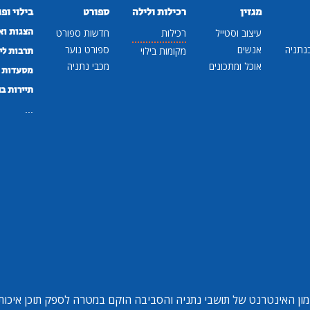
מגזין
רכילות ולילה
ספורט
בילוי ופ
הצגות וא
עיצוב וסטייל
רכילות
חדשות ספורט
נתניה
אנשים
ספורט נוער
מקומות בילוי
תרבות לי
אוכל ומתכונים
מכבי נתניה
מסעדות ב
תיירות ב
...
ון האינטרנט של תושבי נתניה והסביבה הוקם במטרה לספק תוכן איכותי 