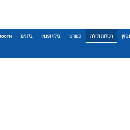
מגזין
רכילות ולילה
ספורט
בילוי ופנאי
בלוגים
вости