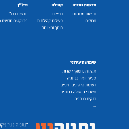
חדשות נתניה
קהילה
נדל"ן
חדשות מקומיות
בריאות
חדשות נדל"ן
מבזקים
פעילות קהילתית
פרויקטים חדשים ב
חינוך ומצוינות
שימושון עירוני
תשלומים ומוקדי שרות
סניפי דואר בנתניה
רשימת טלפונים חיוניים
משרדי ממשלה בנתניה
בנקים בנתניה
...
"נתניה נט"
מקומ