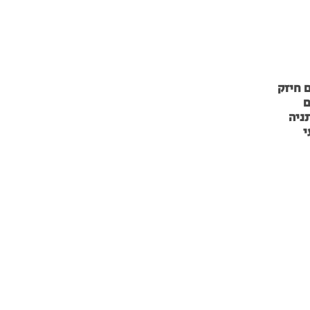
 חיזק
ם
ניה
י