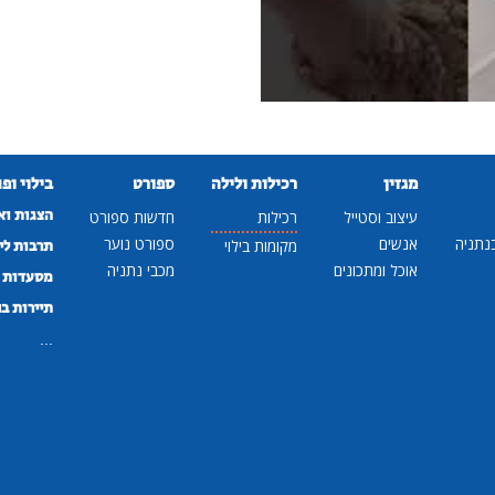
מגזין
רכילות ולילה
ספורט
בילוי ופ
הצגות וא
עיצוב וסטייל
רכילות
חדשות ספורט
נתניה
אנשים
ספורט נוער
מקומות בילוי
תרבות לי
אוכל ומתכונים
מכבי נתניה
מסעדות ב
תיירות ב
...