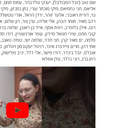
שם טוב (יובל המבולבל), יענקי גולדבהר, עמוס תמם, דו
אליאס, חני נחמיאס, מיקי מוכתר עורי, נתן נתנזון, מיקי
נוי, דורית ראובני, אלעד זוהר, ירדן הראל, אודי גוטשלק,
רהב מאיר, תומר הכהן, אלי אליהו, ערן צור, רון שלום, או
רוט, אילן בלופרב, רווית אסף, אייל בן ראובן, שלווה ברט
קובי מחט, שירי חגואל סיידון, עופר אורנשטיין, דודו ס
סלמה, ים מאיר קרן, חגי חדד, שלמה ישי, טמיה טאגב, 
אתי דהן, מרים פיירברג איכר, רויטל יעקובסון ויטלזון, ס
אובלס, יובל בינדר, דודו פישר, אלי דלל, יניב פולישוק
רוזנברג, רוני נדלר, גולן אזולאי