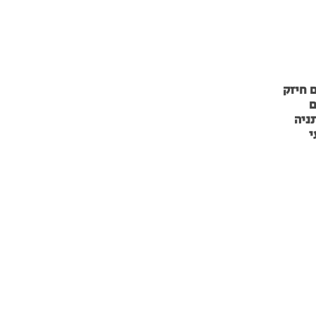
 חיזק
ם
ניה
י