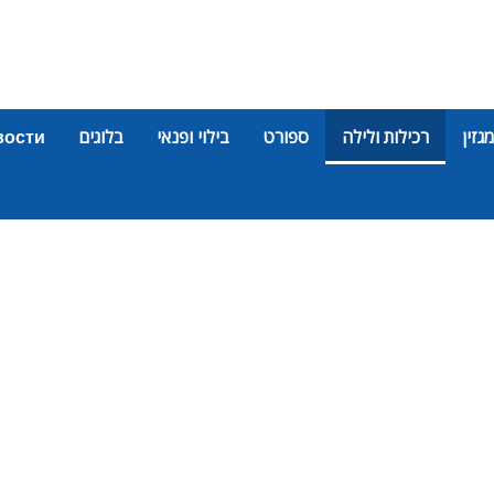
מגזין
רכילות ולילה
ספורט
בילוי ופנאי
בלוגים
вости