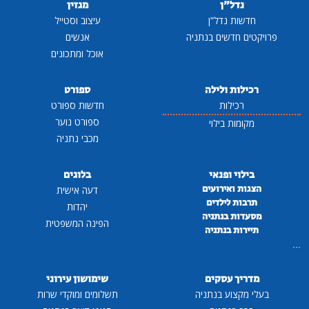
נדל"ן
מגזין
חדשות נדל"ן
עיצוב וסטייל
פרויקטים חדשים בנתניה
אנשים
אוכל ומתכונים
רכילות ולילה
ספורט
רכילות
חדשות ספורט
ספורט נוער
מקומות בילוי
מכבי נתניה
בילוי ופנאי
בלוגים
הצגות ואירועים
דעה אישית
תרבות לילדים
יהדות
מסעדות בנתניה
הפינה המשפטית
תיירות בנתניה
...
מדריך עסקים
שימושון עירוני
בעלי מקצוע בנתניה
תשלומים ומוקדי שרות