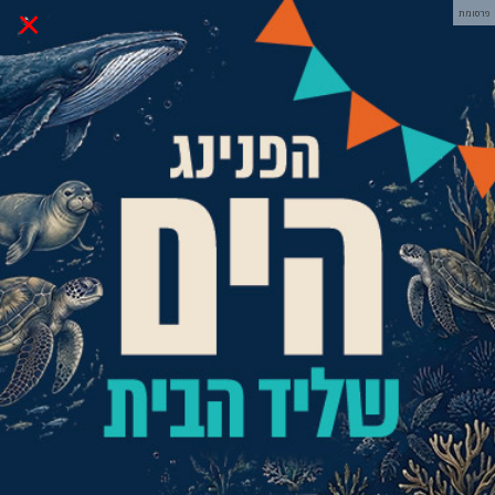
×
פרסומת