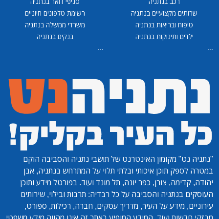
רכב בנתניה
סניפי דואר בנתניה
שרותים מקצועיים בנתניה
רשימת טלפונים חיוניים
טיפוח ובריאות בנתניה
משרדי ממשלה בנתניה
ילדים ותינוקות בנתניה
בנקים בנתניה
...
...
"נתניה נט"
מקומון האינטרנט של תושבי נתניה והסביבה הוקם
במטרה לספק תוכן איכותי ובלתי תלוי על המתרחש בנתניה, אבן
יהודה, קדימה, צורן, כפר יונה, תל מונד ועוד. בפורטל מידע ותוכן
העוסקים בנתניה והסביבה על כל רבדיה: תרבות ובילוי, שירותים
עירוניים, מידע על העיר, מדריך עסקים, חברה, רכילות, ספורט,
מבזקי חדשות ועוד. המידע המופיע באתר זה אינו מהווה מידע משפטי