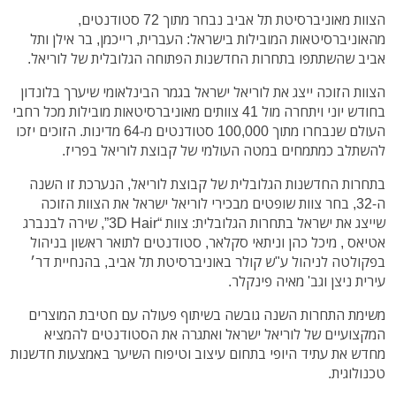
הצוות מאוניברסיטת תל אביב נבחר מתוך 72 סטודנטים,
מהאוניברסיטאות המובילות בישראל: העברית, רייכמן, בר אילן ותל
אביב שהשתתפו בתחרות החדשנות הפתוחה הגלובלית של לוריאל.
הצוות הזוכה ייצג את לוריאל ישראל בגמר הבינלאומי שיערך בלונדון
בחודש יוני ויתחרה מול 41 צוותים מאוניברסיטאות מובילות מכל רחבי
העולם שנבחרו מתוך 100,000 סטודנטים מ-64 מדינות. הזוכים יזכו
להשתלב כמתמחים במטה העולמי של קבוצת לוריאל בפריז.
בתחרות החדשנות הגלובלית של קבוצת לוריאל, הנערכת זו השנה
ה-32, בחר צוות שופטים מבכירי לוריאל ישראל את הצוות הזוכה
שייצג את ישראל בתחרות הגלובלית: צוות “3D Hair”, שירה לבנברג
אטיאס , מיכל כהן וניתאי סקלאר, סטודנטים לתואר ראשון בניהול
בפקולטה לניהול ע"ש קולר באוניברסיטת תל אביב, בהנחיית דר׳
עירית ניצן וגב' מאיה פינקלר.
משימת התחרות השנה גובשה בשיתוף פעולה עם חטיבת המוצרים
המקצועיים של לוריאל ישראל ואתגרה את הסטודנטים להמציא
מחדש את עתיד היופי בתחום עיצוב וטיפוח השיער באמצעות חדשנות
טכנולוגית.