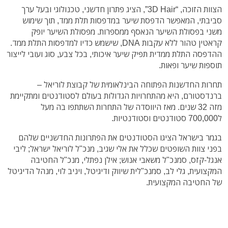
הצוות הזוכה, “3D Hair”, הציג פתרון חדשני, טכנולוגי ובעל ערך
סביבתי, המאפשר הדפסת שיער במדפסות תלת ממד, תוך שימוש
משני בפסולת השיער הנאסף ממספרות. מפסולת השיער יופק
קראטין טהור ללא עקבות DNA, שישמש כדיו למדפסות התלת ממד.
ההדפסה התלת ממדית תפיק שיער איכותי, בכל צבע, סוג ועובי לייצור
תוספות שיער ופאות.
תחרות החדשנות הפתוחה הבינלאומית של קבוצת לוריאל –
ברנדסטורם, היא מהתחרויות הגדולות בעולם לסטודנטים ומתקיימת
מזה 32 שנים. מאז היווסדה של התחרות השתתפו בה מעל
ל700,000 סטודנטים וסטודנטיות.
בגמר בישראל הציגו הסטודנטים את הפתרונות החדשניים שלהם
בפני צוות השופטים שכלל את אלי שגיב, מנכ"ל לוריאל ישראל; ליבי
אנגל-קזס, סמנכ"ל משאבי אנוש; אילן נפתלי, מנכ"ל החטיבה
המקצועית, גלי לב, סמנכ"לית שיווק ודיגיטל, ויניב לוי, מנהל הדיגיטל
של החטיבה המקצועית.