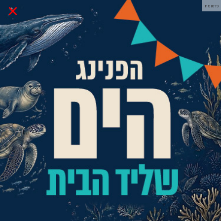
×
פרסומת