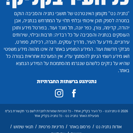
"נתניה נט"
מקומון האינטרנט של תושבי נתניה והסביבה הוקם
במטרה לספק תוכן איכותי ובלתי תלוי על המתרחש בנתניה, אבן
יהודה, קדימה, צורן, כפר יונה, תל מונד ועוד. בפורטל מידע ותוכן
העוסקים בנתניה והסביבה על כל רבדיה: תרבות ובילוי, שירותים
עירוניים, מידע על העיר, מדריך עסקים, חברה, רכילות, ספורט,
מבזקי חדשות ועוד. המידע המופיע באתר זה אינו מהווה מידע משפטי
ו/או מידע רשמי הניתן להסתמך עליו. אין המערכת אחראית בצורה כל
שהיא על נזקים כלשהם שנגרמו מהסתמכות על המידע הנמצא
באתר.
נתניהנט ברשתות החברתיות
2026 © נתניהנט - כל העיר בקליק אחד! - כל הזכויות שמורות לחברת לשם בר תקשורת בע"מ
מפעילת האתר נתניה נט - כל נתניה בקליק אחד
/
/
/
/
אודות נתניה נט
פרסום באתר
מדיניות פרטיות
תנאי שימוש