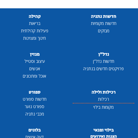
חדשות נתניה
קהילה
חדשות מקומיות
בריאות
מבזקים
פעילות קהילתית
חינוך ומצוינות
נדל"ן
מגזין
חדשות נדל"ן
עיצוב וסטייל
פרויקטים חדשים בנתניה
אנשים
אוכל ומתכונים
רכילות ולילה
ספורט
רכילות
חדשות ספורט
ספורט נוער
מקומות בילוי
מכבי נתניה
בילוי ופנאי
בלוגים
הצגות ואירועים
דעה אישית