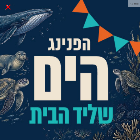
×
פרסומת