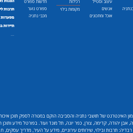
הצגות וא
עיצוב וסטייל
רכילות
חדשות ספורט
נתניה
אנשים
ספורט נוער
מקומות בילוי
תרבות לי
אוכל ומתכונים
מכבי נתניה
מסעדות ב
תיירות ב
...
ון האינטרנט של תושבי נתניה והסביבה הוקם במטרה לספק תוכן איכותי 
אבן יהודה, קדימה, צורן, כפר יונה, תל מונד ועוד. בפורטל מידע ותוכן
בדיה: תרבות ובילוי, שירותים עירוניים, מידע על העיר, מדריך עסקים, ח