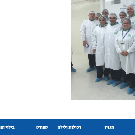
מגזין
רכילות ולילה
ספורט
בילוי ופ