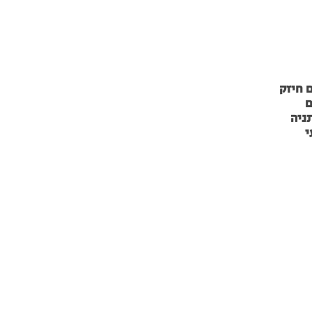
 חיזק
ם
ניה
י