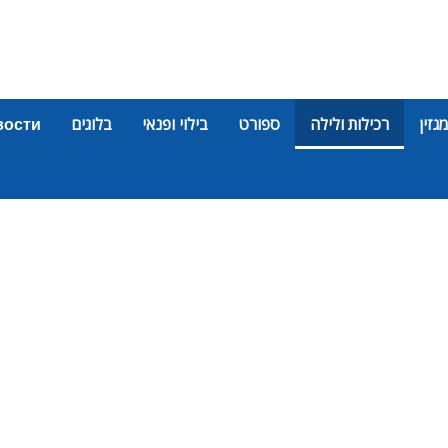
מגזין
רכילות ולילה
ספורט
בילוי ופנאי
בלוגים
вости