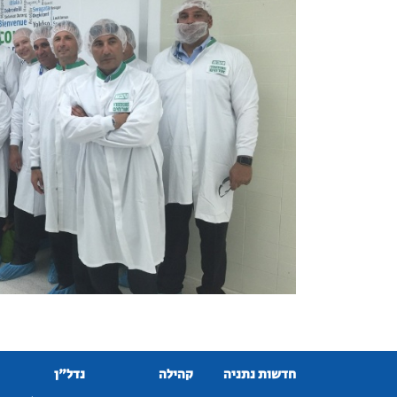
חדשות נתניה
קהילה
נדל"ן