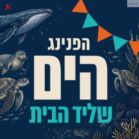
×
פרסומת