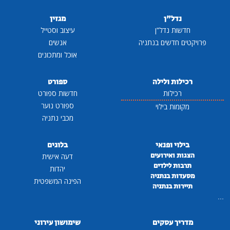
נדל"ן
מגזין
חדשות נדל"ן
עיצוב וסטייל
פרויקטים חדשים בנתניה
אנשים
אוכל ומתכונים
רכילות ולילה
ספורט
רכילות
חדשות ספורט
ספורט נוער
מקומות בילוי
מכבי נתניה
בילוי ופנאי
בלוגים
הצגות ואירועים
דעה אישית
תרבות לילדים
יהדות
מסעדות בנתניה
הפינה המשפטית
תיירות בנתניה
...
מדריך עסקים
שימושון עירוני