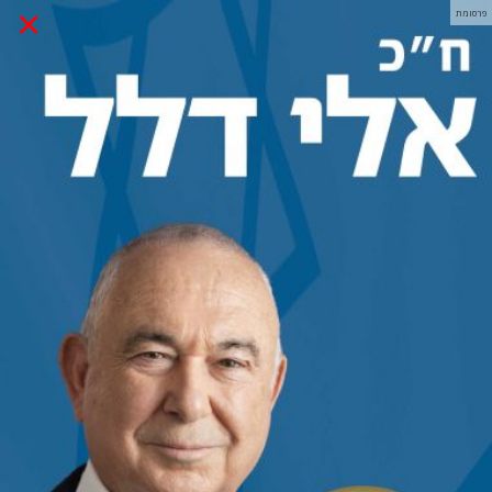
×
פרסומת