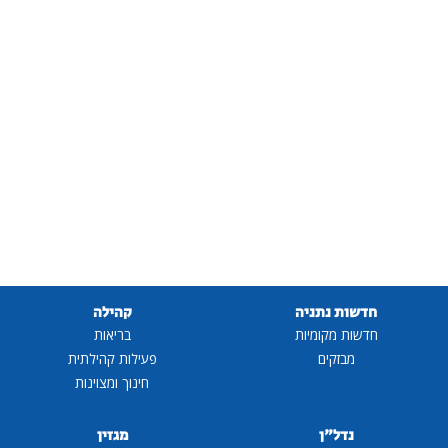
חדשות נתניה
קהילה
חדשות מקומיות
בריאות
מבזקים
פעילות קהילתית
חינוך ומצוינות
נדל"ן
מגזין