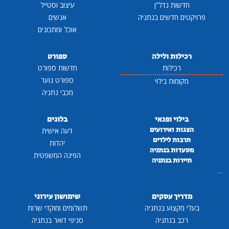
חדשות נדל"ן
עיצוב וסטייל
פרויקטים חדשים בנתניה
אנשים
אוכל ומתכונים
רכילות ולילה
ספורט
רכילות
חדשות ספורט
ספורט נוער
מקומות בילוי
מכבי נתניה
בילוי ופנאי
בלוגים
הצגות ואירועים
דעה אישית
תרבות לילדים
יהדות
מסעדות בנתניה
הפינה המשפטית
תיירות בנתניה
...
מדריך עסקים
שימושון עירוני
בעלי מקצוע בנתניה
תשלומים ומוקדי שרות
רכב בנתניה
סניפי דואר בנתניה