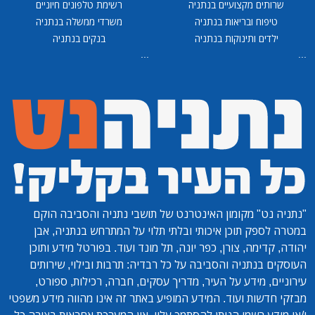
שרותים מקצועיים בנתניה
רשימת טלפונים חיוניים
טיפוח ובריאות בנתניה
משרדי ממשלה בנתניה
ילדים ותינוקות בנתניה
בנקים בנתניה
...
...
"נתניה נט"
מקומון האינטרנט של תושבי נתניה והסביבה הוקם
במטרה לספק תוכן איכותי ובלתי תלוי על המתרחש בנתניה, אבן
יהודה, קדימה, צורן, כפר יונה, תל מונד ועוד. בפורטל מידע ותוכן
העוסקים בנתניה והסביבה על כל רבדיה: תרבות ובילוי, שירותים
עירוניים, מידע על העיר, מדריך עסקים, חברה, רכילות, ספורט,
מבזקי חדשות ועוד. המידע המופיע באתר זה אינו מהווה מידע משפטי
ו/או מידע רשמי הניתן להסתמך עליו. אין המערכת אחראית בצורה כל