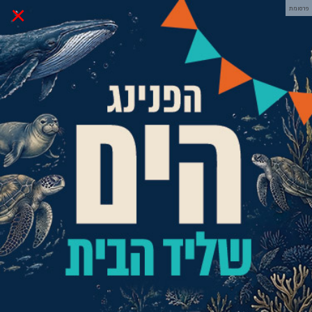
×
פרסומת