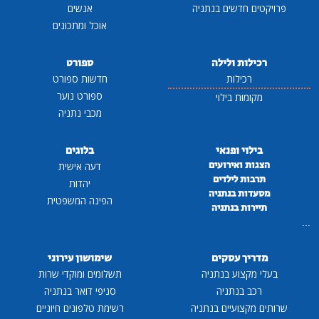
פרויקטים חדשים בנתניה
אנשים
אוכל ומתכונים
רכילות ולילה
ספורט
רכילות
חדשות ספורט
ספורט נוער
מקומות בילוי
מכבי נתניה
בילוי ופנאי
בלוגים
הצגות ואירועים
דעה אישית
תרבות לילדים
יהדות
מסעדות בנתניה
הפינה המשפטית
תיירות בנתניה
...
מדריך עסקים
שימושון עירוני
בעלי מקצוע בנתניה
תשלומים ומוקדי שרות
רכב בנתניה
סניפי דואר בנתניה
שרותים מקצועיים בנתניה
רשימת טלפונים חיוניים